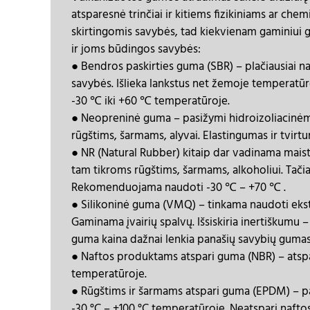
atsparesnė trinčiai ir kitiems fizikiniams ar che
skirtingomis savybės, tad kiekvienam gaminiui g
ir joms būdingos savybės:
● Bendros paskirties guma (SBR) – plačiausiai n
savybės. Išlieka lankstus net žemoje temperatūr
-30 ℃ iki +60 ℃ temperatūroje.
● Neopreninė guma – pasižymi hidroizoliacinėmis 
rūgštims, šarmams, alyvai. Elastingumas ir tvir
● NR (Natural Rubber) kitaip dar vadinama mais
tam tikroms rūgštims, šarmams, alkoholiui. Tačiau 
Rekomenduojama naudoti -30 ℃ – +70 ℃ .
● Silikoninė guma (VMQ) – tinkama naudoti ekst
Gaminama įvairių spalvų. Išsiskiria inertiškumu 
guma kaina dažnai lenkia panašių savybių gumas
● Naftos produktams atspari guma (NBR) – atspa
temperatūroje.
● Rūgštims ir šarmams atspari guma (EPDM) – p
-30 °C – +100 °C temperatūroje. Neatspari naft