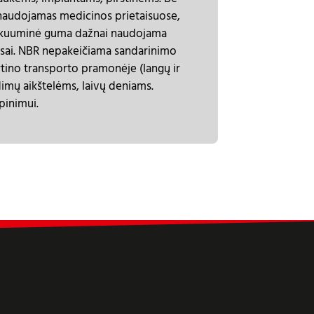
) naudojamas medicinos prietaisuose,
 Vakuuminė guma dažnai naudojama
taisai. NBR nepakeičiama sandarinimo
rtino transporto pramonėje (langų ir
imų aikštelėms, laivų deniams.
pinimui.