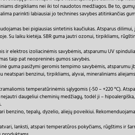
miniams dirgikliams nei iki tol naudotos medžiagos. Be to, gumų 
alima parinkti labiausiai jo technines savybes atitinkančias g
audojamas bei pigiausias sintetinis kaučiukas. Atsparus dilimui
oje. Su laiku kietėja. SBR guma jautri ozonui, tirpikliams, rūg
ir elektros izoliacinėmis savybėmis, atsparumu UV spinduliams,
tumas taip pat neopreninės gumos savybės.
tinė guma pasižymi geromis tempimo savybėmis, atsparumu įbr
neatspari benzinui, tirpikliams, alyvai, mineraliniams aliejams ir
ramaliomis temperatūrinėmis sąlygomis (-50 – +220 °C). Atspar
– nejautri daugeliui cheminių medžiagų, todėl ji – hipoalergišk
.
ri benzino, tepalų, dyzelio, aliejų poveikiui. Rekomenduojama
atvari, lanksti, atspari temperatūros pokyčiams, rūgštims i
os produktams.