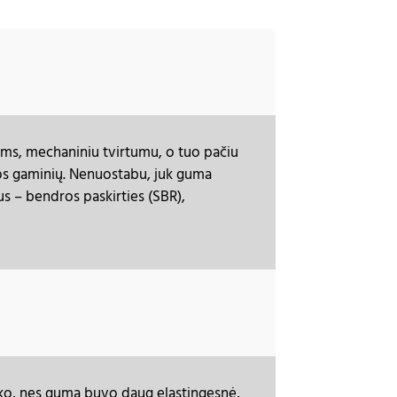
iams, mechaniniu tvirtumu, o tuo pačiu
os gaminių. Nenuostabu, juk guma
s – bendros paskirties (SBR),
iko, nes guma buvo daug elastingesnė,