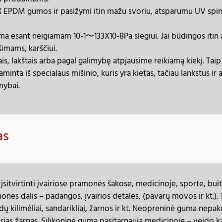
 EPDM gumos ir pasižymi itin mažu svoriu, atsparumu UV spindu
ama esant neigiamam 10-1〜133X10-8Pa slėgiui. Jai būdingos it
imams, karščiui.
is, lakštais arba pagal galimybę atpjausime reikiamą kiekį. Tai
ta iš specialaus mišinio, kuris yra kietas, tačiau lankstus ir
mybai.
as
sitvirtinti įvairiose pramonės šakose, medicinoje, sporte, buity
onės dalis – padangos, įvairios detalės, (pavarų movos ir kt.)
indų kilimėliai, sandarikliai, žarnos ir kt. Neopreninė guma ne
rias žarnas. Silikoninė guma pasitarnauja medicinoje – veido 