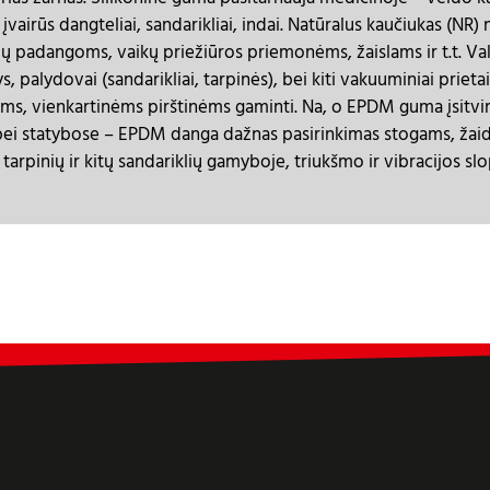
airūs dangteliai, sandarikliai, indai. Natūralus kaučiukas (NR
lių padangoms, vaikų priežiūros priemonėms, žaislams ir t.t.
s, palydovai (sandarikliai, tarpinės), bei kiti vakuuminiai prie
oms, vienkartinėms pirštinėms gaminti. Na, o EPDM guma įsitvi
ei statybose – EPDM danga dažnas pasirinkimas stogams, žaid
tarpinių ir kitų sandariklių gamyboje, triukšmo ir vibracijos slo