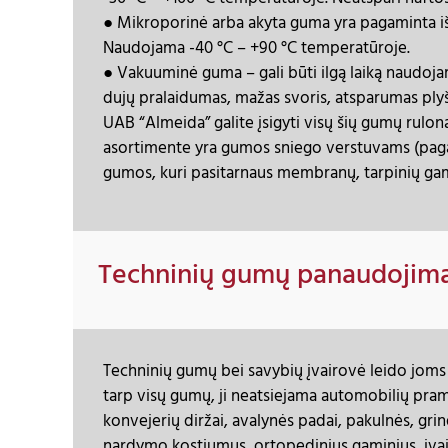
● Mikroporinė arba akyta guma yra pagaminta iš
Naudojama -40 °C – +90 °C temperatūroje.
● Vakuuminė guma – gali būti ilgą laiką naudoj
dujų pralaidumas, mažas svoris, atsparumas plyš
UAB “Almeida” galite įsigyti visų šių gumų rulona
asortimente yra gumos sniego verstuvams (pagamin
gumos, kuri pasitarnaus membranų, tarpinių ga
Techninių gumų panaudojim
Techninių gumų bei savybių įvairovė leido joms į
tarp visų gumų, ji neatsiejama automobilių pram
konvejerių diržai, avalynės padai, pakulnės, gr
nardymo kostiumus, ortopedinius gaminius, įvai