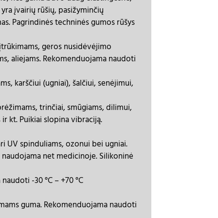
yra įvairių rūšių, pasižyminčių
umas. Pagrindinės techninės gumos rūšys
, įtrūkimams, geros nusidėvėjimo
štims, aliejams. Rekomenduojama naudoti
 karščiui (ugniai), šalčiui, senėjimui,
ėžimams, trinčiai, smūgiams, dilimui,
 kt. Puikiai slopina vibraciją.
i UV spinduliams, ozonui bei ugniai.
a, naudojama net medicinoje. Silikoninė
 naudoti -30 °C – +70 °C
r šarmams guma. Rekomenduojama naudoti