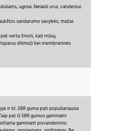
liams, ugniai. Nelaidi orui, vandeniui.
in aukštos sandarumo savybės, mažas
p pat verta žinoti, kad mūsų
 atsparus dilimui) bei membraninės
je ir kt. SBR guma pati populiariausia
. Taip pat iš SBR gumos gaminami
pakeičiama gaminant povandeninio
kaukėms, implantams, pirštinėms. Be