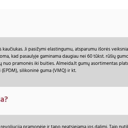
is kaučiukas. Ji pasižymi elastingumu, atsparumu išorės veiksn
noma, kad pasaulyje gaminama daugiau nei 60 tūkst. rūšių gum
 nuo pramonės iki buities. Almeida.lt gumų asortimentas platu
i (EPDM), silikoninė guma (VMQ) ir kt.
ma?
evoliuciją pramonėje ir tapo neatsiejama jos dalimi. Taip nut