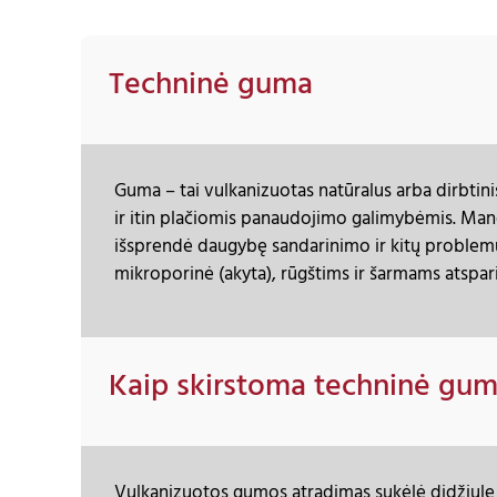
Techninė guma
Guma – tai vulkanizuotas natūralus arba dirbtin
ir itin plačiomis panaudojimo galimybėmis. Ma
išsprendė daugybę sandarinimo ir kitų problemų
mikroporinė (akyta), rūgštims ir šarmams atspar
Kaip skirstoma techninė gu
Vulkanizuotos gumos atradimas sukėlė didžiulę r