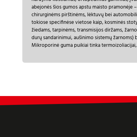
abejonės šios gumos apstu maisto pramonėje – įv
chirurginėms pirštinėms, lėktuvų bei automobi
tokiose specifinėse vietose kaip, kosminės stoty
žiedams, tarpinėms, transmisijos diržams, žarn
durų sandarinimui, aušinimo sistemų žarnoms) b
Mikroporinė guma puikiai tinka termoizoliacijai, 