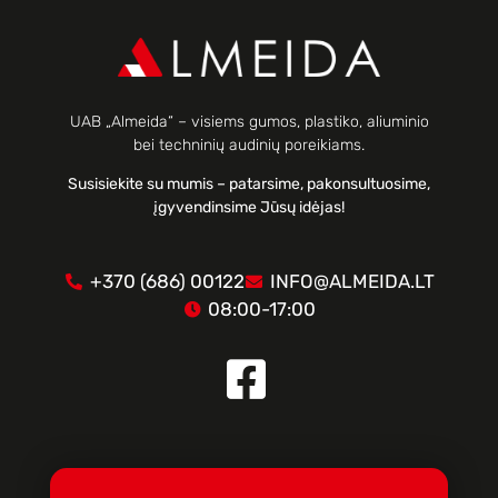
UAB „Almeida“ – visiems gumos, plastiko, aliuminio
bei techninių audinių poreikiams.
Susisiekite su mumis – patarsime, pakonsultuosime,
įgyvendinsime Jūsų idėjas!
+370 (686) 00122
INFO@ALMEIDA.LT
08:00-17:00