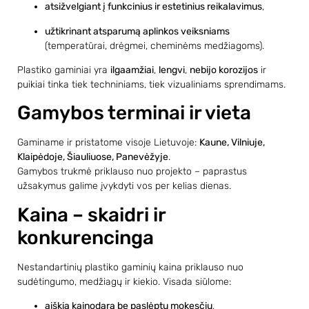
atsižvelgiant į funkcinius ir estetinius reikalavimus
,
užtikrinant atsparumą aplinkos veiksniams
(temperatūrai, drėgmei, cheminėms medžiagoms).
Plastiko gaminiai yra
ilgaamžiai
,
lengvi
,
nebijo korozijos
ir
puikiai tinka tiek techniniams, tiek vizualiniams sprendimams.
Gamybos terminai ir vieta
Gaminame ir pristatome visoje Lietuvoje:
Kaune, Vilniuje,
Klaipėdoje, Šiauliuose, Panevėžyje
.
Gamybos trukmė priklauso nuo projekto – paprastus
užsakymus galime įvykdyti vos per kelias dienas.
Kaina – skaidri ir
konkurencinga
Nestandartinių plastiko gaminių kaina priklauso nuo
sudėtingumo, medžiagų ir kiekio. Visada siūlome:
aiškią kainodarą be paslėptų mokesčių
,