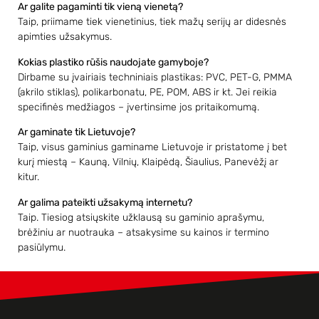
Ar galite pagaminti tik vieną vienetą?
Taip, priimame tiek vienetinius, tiek mažų serijų ar didesnės
apimties užsakymus.
Kokias plastiko rūšis naudojate gamyboje?
Dirbame su įvairiais techniniais plastikas: PVC, PET-G, PMMA
(akrilo stiklas), polikarbonatu, PE, POM, ABS ir kt. Jei reikia
specifinės medžiagos – įvertinsime jos pritaikomumą.
Ar gaminate tik Lietuvoje?
Taip, visus gaminius gaminame Lietuvoje ir pristatome į bet
kurį miestą – Kauną, Vilnių, Klaipėdą, Šiaulius, Panevėžį ar
kitur.
Ar galima pateikti užsakymą internetu?
Taip. Tiesiog atsiųskite užklausą su gaminio aprašymu,
brėžiniu ar nuotrauka – atsakysime su kainos ir termino
pasiūlymu.