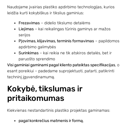
Naudojame įvairias plastiko apdirbimo technologijas, kurios
leidžia kurti kokybiškus ir tikslius gaminius:
Frezavimas
– didelio tikslumo detalėms
Liejimas
– kai reikalingas tūrinis gaminys ar mažos
serijos
Pjovimas, klijavimas, terminis formavimas
– papildomos
apdirbimo galimybės
Surinkimas
– kai reikia ne tik atskiros detalės, bet ir
paruošto sprendimo
Visi gaminiai gaminami pagal kliento pateiktas specifikacijas
, o
esant poreikiui – padedame suprojektuoti, patarti, patikrinti
techninį įgyvendinamumą.
Kokybė, tikslumas ir
pritaikomumas
Kiekvienas nestandartinis plastiko projektas gaminamas:
pagal konkrečius matmenis ir formą
,