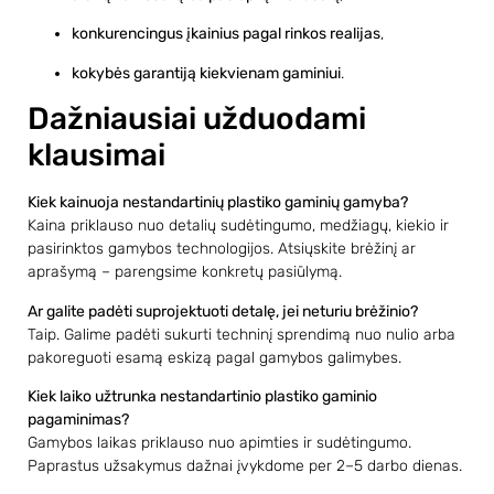
konkurencingus įkainius pagal rinkos realijas
,
kokybės garantiją kiekvienam gaminiui
.
Dažniausiai užduodami
klausimai
Kiek kainuoja nestandartinių plastiko gaminių gamyba?
Kaina priklauso nuo detalių sudėtingumo, medžiagų, kiekio ir
pasirinktos gamybos technologijos. Atsiųskite brėžinį ar
aprašymą – parengsime konkretų pasiūlymą.
Ar galite padėti suprojektuoti detalę, jei neturiu brėžinio?
Taip. Galime padėti sukurti techninį sprendimą nuo nulio arba
pakoreguoti esamą eskizą pagal gamybos galimybes.
Kiek laiko užtrunka nestandartinio plastiko gaminio
pagaminimas?
Gamybos laikas priklauso nuo apimties ir sudėtingumo.
Paprastus užsakymus dažnai įvykdome per 2–5 darbo dienas.