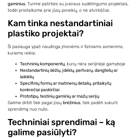
gaminius
. Turime patirties su įvairaus sudėtingumo projektais,
todėl prisitaikome prie jūsų poreikių, o ne atvirkščiai.
Kam tinka nestandartiniai
plastiko projektai?
Ši paslauga ypač naudinga įmonėms ir fiziniams asmenims,
kuriems reikia:
Techninių komponentų
, kurių nėra serijinėje gamyboje
Nestandartinių dėžių, įdėklų, pertvarų, dangtelių ar
laikiklių
Specifinių formų ar matmenų detalių, pritaikytų
konkrečiai paskirčiai
Prototipų, testinių gaminių ar mažų serijų
Galime dirbti tiek pagal jūsų
brėžinius
, tiek padėti sukurti
sprendimą nuo nulio.
Techniniai sprendimai – ką
galime pasiūlyti?