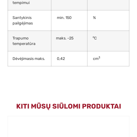
tempimui
Santykinis
min. 150
%
pailgėjimas
o
Trapumo
maks. -25
C
temperatūra
3
Dėvėjimasis maks.
0,42
cm
KITI MŪSŲ SIŪLOMI PRODUKTAI