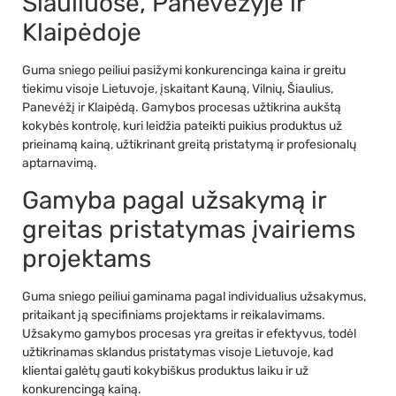
Šiauliuose, Panevėžyje ir
Klaipėdoje
Guma sniego peiliui pasižymi konkurencinga kaina ir greitu
tiekimu visoje Lietuvoje, įskaitant Kauną, Vilnių, Šiaulius,
Panevėžį ir Klaipėdą. Gamybos procesas užtikrina aukštą
kokybės kontrolę, kuri leidžia pateikti puikius produktus už
prieinamą kainą, užtikrinant greitą pristatymą ir profesionalų
aptarnavimą.
Gamyba pagal užsakymą ir
greitas pristatymas įvairiems
projektams
Guma sniego peiliui gaminama pagal individualius užsakymus,
pritaikant ją specifiniams projektams ir reikalavimams.
Užsakymo gamybos procesas yra greitas ir efektyvus, todėl
užtikrinamas sklandus pristatymas visoje Lietuvoje, kad
klientai galėtų gauti kokybiškus produktus laiku ir už
konkurencingą kainą.