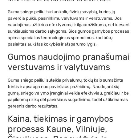
Guma sniego peiliui turi unikalių fizinių savybių, kurios ją
paverčia puikiu pasirinkimu valytuvams ir verstuvams. Jos
naudojimas užtikrina efektyvumą ir ilgaamžiškumą, net ir esant
sunkiausioms darbo sąlygoms. Šios gumos gamybos procesas
apima specialius technologinius sprendimus, kad būtų
pasiektas aukštas kokybės ir atsparumo lygis.
Gumos naudojimo pranašumai
verstuvams ir valytuvams
Guma sniego peiliui suteikia privalumų, tokių kaip sumažinta
trintis ir apsauga nuo paviršiaus pažeidimų. Naudojant šią
gumą, sniego valymo įrenginiai veikia efektyviau, greičiau ir be
papildomų rizikų dėl paviršiaus sugadinimo, todėl užtikrinamas
geresnis darbo rezultatas.
Kaina, tiekimas ir gamybos
procesas Kaune, Vilniuje,