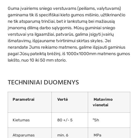
Guma įvairiems sniego verstuvams (peiliams, valytuvams)
gaminama tik iš specifiškai kieto gumos mišinio, užtikrinančio
ne tik atsparumą trinčiai, bet ir lankstumą bei mažiausią
įmanomą dilimą darbo sąlygomis. Mūsų guminiai sniego
verstuvai yra ilgaamžiai, patvarūs, galima įsigyti įvairių
išmatavimų, išpjauname tvirtinimui skirtas skyles. Jei
nerandate Jums reikiamo matmens, galime išpjauti gaminius
pagal Jūsų pateiktą brėžinį, iš 1000x1000mm matmens gumos
lakšto, nuo 10 iki 50 mm storio.
TECHNINIAI DUOMENYS
Parametrai
Vertė
Matavimo
vienetai
o
Kietumas
80 +/- 5
Sh
Atsparumas
min. 6
MPa