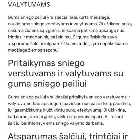
VALYTUVAMS
Guma sniego peiliui yra specialiai sukurta medžiaga,
naudojama sniego verstuvams ir valytuvams. Ji užtikrina puikų
našumą žiemos sąlygomis, teikdama patikimą apsaugą nuo
trinties ir mechaninių pažeidimų. Ši guma išsiskiria savo
atsparumu šalčiui ir ilgaamžiškumu, todėl ji yra nepakeičiama
medžiaga žiemos sezonui.
Pritaikymas sniego
verstuvams ir valytuvams su
guma sniego peiliui
Guma sniego peiliui yra idealiai pritaikyta sniego verstuvams ir
valytuvams, kad apsaugotų paviršius nuo pažeidimų, padidintų
jų ilgaamžiškumą ir užtikrintų puikų efektyvumą. Ji užtikrina,
kad darbo įrankiai galėtų veikti nepriekaištingai net ir esant
šalčiui bei intensyviems sniego valymo darbams.
Atsparumas šalčiui, trintčiai ir