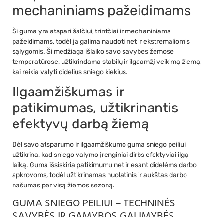
mechaniniams pažeidimams
Ši guma yra atspari šalčiui, trintčiai ir mechaniniams
pažeidimams, todėl ją galima naudoti net ir ekstremaliomis
sąlygomis. Ši medžiaga išlaiko savo savybes žemose
temperatūrose, užtikrindama stabilų ir ilgaamžį veikimą žiemą,
kai reikia valyti didelius sniego kiekius.
Ilgaamžiškumas ir
patikimumas, užtikrinantis
efektyvų darbą žiemą
Dėl savo atsparumo ir ilgaamžiškumo guma sniego peiliui
užtikrina, kad sniego valymo įrenginiai dirbs efektyviai ilgą
laiką. Guma išsiskiria patikimumu net ir esant didelėms darbo
apkrovoms, todėl užtikrinamas nuolatinis ir aukštas darbo
našumas per visą žiemos sezoną.
GUMA SNIEGO PEILIUI – TECHNINĖS
SAVYBĖS IR GAMYBOS GALIMYBĖS