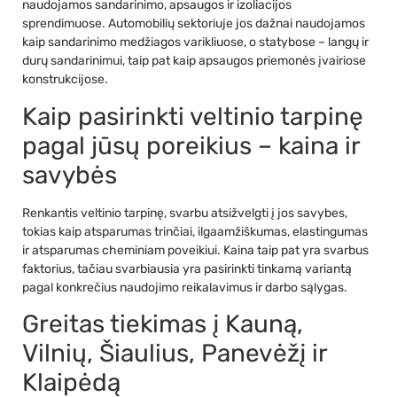
naudojamos sandarinimo, apsaugos ir izoliacijos
sprendimuose. Automobilių sektoriuje jos dažnai naudojamos
kaip sandarinimo medžiagos varikliuose, o statybose – langų ir
durų sandarinimui, taip pat kaip apsaugos priemonės įvairiose
konstrukcijose.
Kaip pasirinkti veltinio tarpinę
pagal jūsų poreikius – kaina ir
savybės
Renkantis veltinio tarpinę, svarbu atsižvelgti į jos savybes,
tokias kaip atsparumas trinčiai, ilgaamžiškumas, elastingumas
ir atsparumas cheminiam poveikiui. Kaina taip pat yra svarbus
faktorius, tačiau svarbiausia yra pasirinkti tinkamą variantą
pagal konkrečius naudojimo reikalavimus ir darbo sąlygas.
Greitas tiekimas į Kauną,
Vilnių, Šiaulius, Panevėžį ir
Klaipėdą