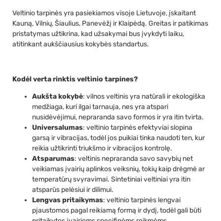
Veltinio tarpinės yra pasiekiamos visoje Lietuvoje, įskaitant
Kauną, Vilnių, Šiaulius, Panevėžį ir Klaipėdą. Greitas ir patikimas
pristatymas užtikrina, kad užsakymai bus įvykdyti laiku,
atitinkant aukščiausius kokybės standartus.
Kodėl verta rinktis veltinio tarpines?
Aukšta kokybė
: vilnos veltinis yra natūrali ir ekologiška
medžiaga, kuri ilgai tarnauja, nes yra atspari
nusidėvėjimui, nepraranda savo formos ir yra itin tvirta.
Universalumas
: veltinio tarpinės efektyviai slopina
garsą ir vibracijas, todėl jos puikiai tinka naudoti ten, kur
reikia užtikrinti triukšmo ir vibracijos kontrolę.
Atsparumas
: veltinis nepraranda savo savybių net
veikiamas įvairių aplinkos veiksnių, tokių kaip drėgmė ar
temperatūrų svyravimai. Sintetiniai veltiniai yra itin
atsparūs pelėsiui ir dilimui.
Lengvas pritaikymas
: veltinio tarpinės lengvai
pjaustomos pagal reikiamą formą ir dydį, todėl gali būti
pritaikytos įvairioms specifinėms reikmėms.