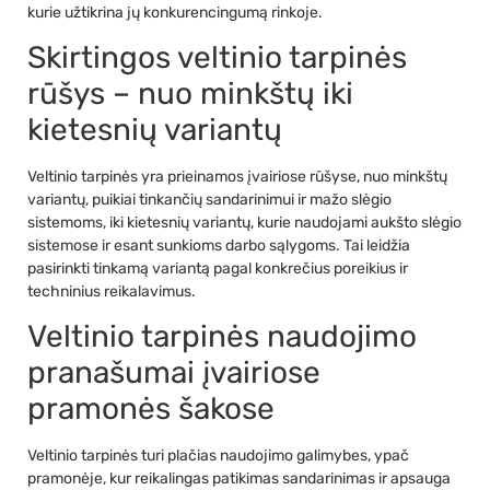
kurie užtikrina jų konkurencingumą rinkoje.
Skirtingos veltinio tarpinės
rūšys – nuo minkštų iki
kietesnių variantų
Veltinio tarpinės yra prieinamos įvairiose rūšyse, nuo minkštų
variantų, puikiai tinkančių sandarinimui ir mažo slėgio
sistemoms, iki kietesnių variantų, kurie naudojami aukšto slėgio
sistemose ir esant sunkioms darbo sąlygoms. Tai leidžia
pasirinkti tinkamą variantą pagal konkrečius poreikius ir
techninius reikalavimus.
Veltinio tarpinės naudojimo
pranašumai įvairiose
pramonės šakose
Veltinio tarpinės turi plačias naudojimo galimybes, ypač
pramonėje, kur reikalingas patikimas sandarinimas ir apsauga