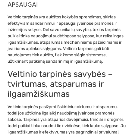
APSAUGAI
Veltinio tarpinės yra aukštos kokybės sprendimas, skirtas
efektyviam sandarinimui ir apsaugai įvairiose pramonės ir
inžinerijos srityse. Dėl savo unikalių savybių, tokios tarpinės
puikiai tinka naudojimui sudėtingose sąlygose, kur reikalingas
ilgaamžiškumas, atsparumas mechaniniams pažeidimams ir
įvairioms aplinkos sąlygoms. Veltinio tarpinės gali būti
naudojamos tiek aukšto, tiek žemo slėgio sistemose,
užtikrinant patikimą sandarinimą ir ilgaamžiškumą.
Veltinio tarpinės savybės –
tvirtumas, atsparumas ir
ilgaamžiškumas
Veltinio tarpinės pasižymi išskirtiniu tvirtumu ir atsparumu,
todėl jos užtikrina ilgalaikį naudojimą įvairiose pramonės
šakose. Tarpinės yra atsparios dėvėjimuisi, trinčiai ir drėgmei,
todėl puikiai tinka naudoti tiek vidinėse, tiek lauko sąlygose. Jų
ilgaamžiškumas ir efektyvumas yra pagrindiniai privalumai,