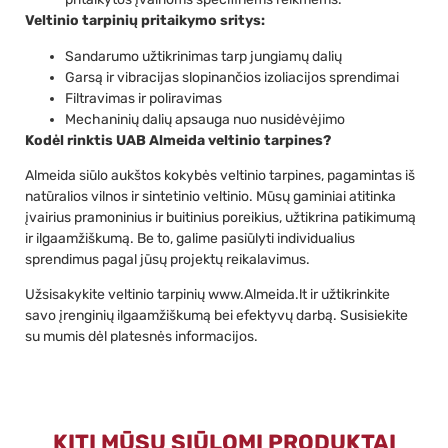
Veltinio tarpinių pritaikymo sritys:
Sandarumo užtikrinimas tarp jungiamų dalių
Garsą ir vibracijas slopinančios izoliacijos sprendimai
Filtravimas ir poliravimas
Mechaninių dalių apsauga nuo nusidėvėjimo
Kodėl rinktis UAB Almeida veltinio tarpines?
Almeida siūlo aukštos kokybės veltinio tarpines, pagamintas iš
natūralios vilnos ir sintetinio veltinio. Mūsų gaminiai atitinka
įvairius pramoninius ir buitinius poreikius, užtikrina patikimumą
ir ilgaamžiškumą. Be to, galime pasiūlyti individualius
sprendimus pagal jūsų projektų reikalavimus.
Užsisakykite veltinio tarpinių www.Almeida.lt ir užtikrinkite
savo įrenginių ilgaamžiškumą bei efektyvų darbą. Susisiekite
su mumis dėl platesnės informacijos.
KITI MŪSŲ SIŪLOMI PRODUKTAI