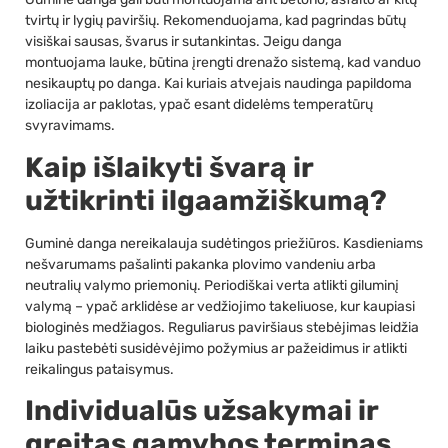
tvirtų ir lygių paviršių. Rekomenduojama, kad pagrindas būtų
visiškai sausas, švarus ir sutankintas. Jeigu danga
montuojama lauke, būtina įrengti drenažo sistemą, kad vanduo
nesikauptų po danga. Kai kuriais atvejais naudinga papildoma
izoliacija ar paklotas, ypač esant didelėms temperatūrų
svyravimams.
Kaip išlaikyti švarą ir
užtikrinti ilgaamžiškumą?
Guminė danga nereikalauja sudėtingos priežiūros. Kasdieniams
nešvarumams pašalinti pakanka plovimo vandeniu arba
neutralių valymo priemonių. Periodiškai verta atlikti giluminį
valymą – ypač arklidėse ar vedžiojimo takeliuose, kur kaupiasi
biologinės medžiagos. Reguliarus paviršiaus stebėjimas leidžia
laiku pastebėti susidėvėjimo požymius ar pažeidimus ir atlikti
reikalingus pataisymus.
Individualūs užsakymai ir
greitas gamybos terminas