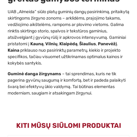
UAB „Almeida“ siūlo platų guminių dangų pasirinkimą, pritaikytą
skirtingoms žirgyno zonoms – arklidėms, prajojimo takams,
vedžiojimo aikštelėms, rampoms ar plovimo vietoms. Galima
rinktis skirtingo storio, spalvos ir tekstūros gaminius,
atsižvelgiant į gyvūnų rūšį ir apkrovos intensyvumą. Gaminiai
pristatomi į
Kauną
,
Vilnių
,
Klaipėdą
,
Šiaulius
,
Panevėžį
.
Kaina
priklauso nuo pasirinktų parametrų, kiekio ir projekto
specifikos, tačiau visuomet užtikrinamas optimalus kainos ir
kokybės santykis.
Guminė danga žirgynams
– tai sprendimas, kuris ne tik
pagerina gyvūnų saugumą ir komfortą, bet ir padeda palaikyti
švarą bei efektyvų ūkio valdymą. Tai būtinas elementas
moderniam, saugiam ir atsakingam žirgynui.
KITI MŪSŲ SIŪLOMI PRODUKTAI