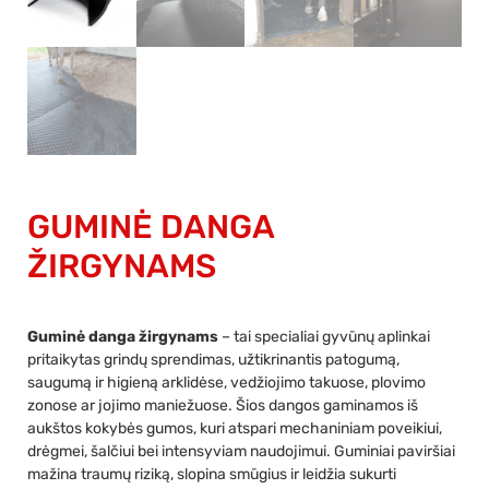
GUMINĖ DANGA
ŽIRGYNAMS
Guminė danga žirgynams
– tai specialiai gyvūnų aplinkai
pritaikytas grindų sprendimas, užtikrinantis patogumą,
saugumą ir higieną arklidėse, vedžiojimo takuose, plovimo
zonose ar jojimo maniežuose. Šios dangos gaminamos iš
aukštos kokybės gumos, kuri atspari mechaniniam poveikiui,
drėgmei, šalčiui bei intensyviam naudojimui. Guminiai paviršiai
mažina traumų riziką, slopina smūgius ir leidžia sukurti