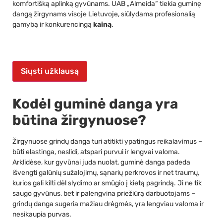
komfortišką aplinką gyvūnams. UAB „Almeida“ tiekia guminę
dangą žirgynams visoje Lietuvoje, siūlydama profesionalią
gamybą ir konkurencingą
kainą
.
Siųsti užklausą
Kodėl guminė danga yra
būtina žirgynuose?
Žirgynuose grindų danga turi atitikti ypatingus reikalavimus –
būti elastinga, neslidi, atspari purvui ir lengvai valoma.
Arklidėse, kur gyvūnai juda nuolat, guminė danga padeda
išvengti galūnių sužalojimų, sąnarių perkrovos ir net traumų,
kurios gali kilti dėl slydimo ar smūgio į kietą pagrindą. Ji ne tik
saugo gyvūnus, bet ir palengvina priežiūrą darbuotojams –
grindų danga sugeria mažiau drėgmės, yra lengviau valoma ir
nesikaupia purvas.