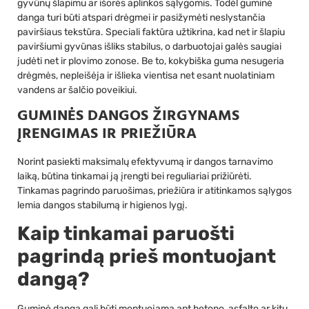
gyvūnų šlapimu ar išorės aplinkos sąlygomis. Todėl guminė
danga turi būti atspari drėgmei ir pasižymėti neslystančia
paviršiaus tekstūra. Speciali faktūra užtikrina, kad net ir šlapiu
paviršiumi gyvūnas išliks stabilus, o darbuotojai galės saugiai
judėti net ir plovimo zonose. Be to, kokybiška guma nesugeria
drėgmės, nepleišėja ir išlieka vientisa net esant nuolatiniam
vandens ar šalčio poveikiui.
GUMINĖS DANGOS ŽIRGYNAMS
ĮRENGIMAS IR PRIEŽIŪRA
Norint pasiekti maksimalų efektyvumą ir dangos tarnavimo
laiką, būtina tinkamai ją įrengti bei reguliariai prižiūrėti.
Tinkamas pagrindo paruošimas, priežiūra ir atitinkamos sąlygos
lemia dangos stabilumą ir higienos lygį.
Kaip tinkamai paruošti
pagrindą prieš montuojant
dangą?
Guminė danga gali būti montuojama ant betono, asfalto ar kitų