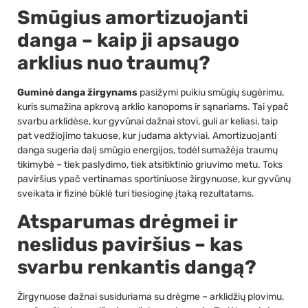
Smūgius amortizuojanti
danga – kaip ji apsaugo
arklius nuo traumų?
Guminė danga žirgynams
pasižymi puikiu smūgių sugėrimu,
kuris sumažina apkrovą arklio kanopoms ir sąnariams. Tai ypač
svarbu arklidėse, kur gyvūnai dažnai stovi, guli ar keliasi, taip
pat vedžiojimo takuose, kur judama aktyviai. Amortizuojanti
danga sugeria dalį smūgio energijos, todėl sumažėja traumų
tikimybė – tiek paslydimo, tiek atsitiktinio griuvimo metu. Toks
paviršius ypač vertinamas sportiniuose žirgynuose, kur gyvūnų
sveikata ir fizinė būklė turi tiesioginę įtaką rezultatams.
Atsparumas drėgmei ir
neslidus paviršius – kas
svarbu renkantis dangą?
Žirgynuose dažnai susiduriama su drėgme – arklidžių plovimu,