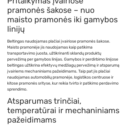
Pritaikymas įvairiose
pramonės šakose – nuo
maisto pramonės iki gamybos
linijų
Beltingas naudojamas plačiai įvairiose pramonės šakose.
Maisto pramonėje jis naudojamas kaip patikima
transportavimo juosta, užtikrinanti sklandų produktų
pervežimą per gamybos linijas. Gamybos ir perdirbimo linijose
beltingas užtikrina efektyvų medžiagų pervežimą ir atsparumą
įvairiems mechaniniams pažeidimams. Taip pat jis plačiai
naudojamas automobilių pramonėje, logistikos centruose ir
kitose pramonės srityse, kur reikia tvirto ir patikimo perdavimo
sprendimo.
Atsparumas trinčiai,
temperatūrai ir mechaniniams
pažeidimams