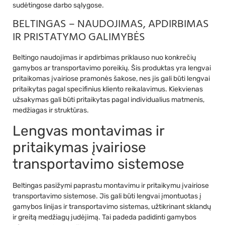
sudėtingose darbo sąlygose.
BELTINGAS – NAUDOJIMAS, APDIRBIMAS
IR PRISTATYMO GALIMYBĖS
Beltingo naudojimas ir apdirbimas priklauso nuo konkrečių
gamybos ar transportavimo poreikių. Šis produktas yra lengvai
pritaikomas įvairiose pramonės šakose, nes jis gali būti lengvai
pritaikytas pagal specifinius kliento reikalavimus. Kiekvienas
užsakymas gali būti pritaikytas pagal individualius matmenis,
medžiagas ir struktūras.
Lengvas montavimas ir
pritaikymas įvairiose
transportavimo sistemose
Beltingas pasižymi paprastu montavimu ir pritaikymu įvairiose
transportavimo sistemose. Jis gali būti lengvai įmontuotas į
gamybos linijas ir transportavimo sistemas, užtikrinant sklandų
ir greitą medžiagų judėjimą. Tai padeda padidinti gamybos