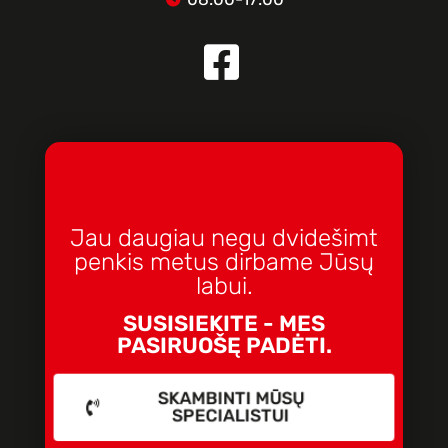
Jau daugiau negu dvidešimt
penkis metus dirbame Jūsų
labui.
SUSISIEKITE - MES
PASIRUOŠĘ PADĖTI.
SKAMBINTI MŪSŲ
SPECIALISTUI