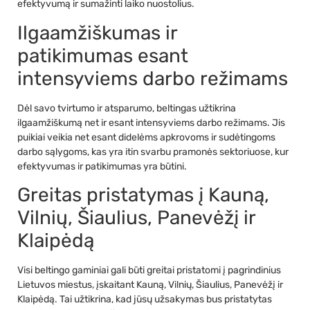
efektyvumą ir sumažinti laiko nuostolius.
Ilgaamžiškumas ir
patikimumas esant
intensyviems darbo režimams
Dėl savo tvirtumo ir atsparumo, beltingas užtikrina
ilgaamžiškumą net ir esant intensyviems darbo režimams. Jis
puikiai veikia net esant didelėms apkrovoms ir sudėtingoms
darbo sąlygoms, kas yra itin svarbu pramonės sektoriuose, kur
efektyvumas ir patikimumas yra būtini.
Greitas pristatymas į Kauną,
Vilnių, Šiaulius, Panevėžį ir
Klaipėdą
Visi beltingo gaminiai gali būti greitai pristatomi į pagrindinius
Lietuvos miestus, įskaitant Kauną, Vilnių, Šiaulius, Panevėžį ir
Klaipėdą. Tai užtikrina, kad jūsų užsakymas bus pristatytas