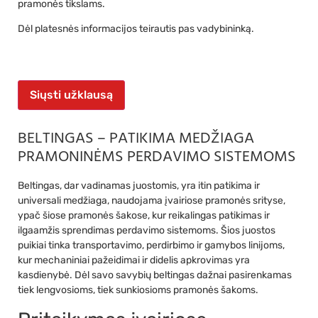
pramonės tikslams.
Dėl platesnės informacijos teirautis pas vadybininką.
Siųsti užklausą
BELTINGAS – PATIKIMA MEDŽIAGA
PRAMONINĖMS PERDAVIMO SISTEMOMS
Beltingas, dar vadinamas juostomis, yra itin patikima ir
universali medžiaga, naudojama įvairiose pramonės srityse,
ypač šiose pramonės šakose, kur reikalingas patikimas ir
ilgaamžis sprendimas perdavimo sistemoms. Šios juostos
puikiai tinka transportavimo, perdirbimo ir gamybos linijoms,
kur mechaniniai pažeidimai ir didelis apkrovimas yra
kasdienybė. Dėl savo savybių beltingas dažnai pasirenkamas
tiek lengvosioms, tiek sunkiosioms pramonės šakoms.