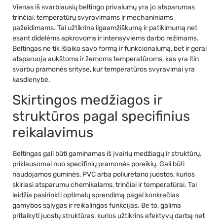
Vienas iš svarbiausių beltingo privalumų yra jo atsparumas
trinčiai, temperatūrų svyravimams ir mechaniniams
pažeidimams. Tai užtikrina ilgaamžiškumą ir patikimumą net
esant didelėms apkrovoms ir intensyviems darbo režimams.
Beltingas ne tik išlaiko savo formą ir funkcionalumą, bet ir gerai
atsparuoja aukštoms ir žemoms temperatūroms, kas yra itin
svarbu pramonės srityse, kur temperatūros svyravimai yra
kasdienybė.
Skirtingos medžiagos ir
struktūros pagal specifinius
reikalavimus
Beltingas gali būti gaminamas iš įvairių medžiagų ir struktūrų,
priklausomai nuo specifinių pramonės poreikių. Gali būti
naudojamos guminės, PVC arba poliuretano juostos, kurios
skiriasi atsparumu chemikalams, trinčiai ir temperatūrai. Tai
leidžia pasirinkti optimalų sprendimą pagal konkrečias
gamybos sąlygas ir reikalingas funkcijas. Be to, galima
pritaikyti juostų struktūras, kurios užtikrins efektyvų darbą net