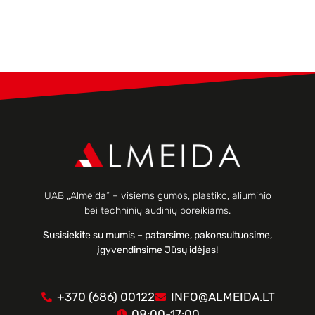
UAB „Almeida“ – visiems gumos, plastiko, aliuminio
bei techninių audinių poreikiams.
Susisiekite su mumis – patarsime, pakonsultuosime,
įgyvendinsime Jūsų idėjas!
+370 (686) 00122
INFO@ALMEIDA.LT
08:00-17:00