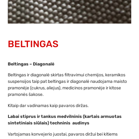
BELTINGAS
Beltingas – Diagonalė
Beltingas ir diagonalė skirtas filtravimui chemijos, keramikos
suspensijos taip pat beltingas ir diagonalė naudojama maisto
pramonėje (cukrus, aliejus), medicinos pramonėje ir kitose
pramonės šakose.
Kitaip dar vadinamas kaip pavaros diržas.
Labai stiprus ir tankus medvilninis (kartais armuotas
sintetiniais siūlais) techninis audinys
Vartojamas konvejerio juostai, pavaros diržui bei kitiems