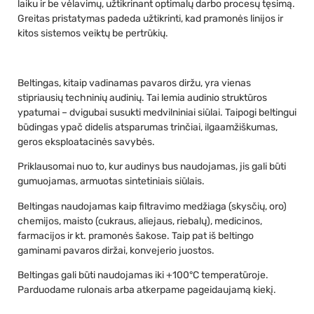
laiku ir be vėlavimų, užtikrinant optimalų darbo procesų tęsimą.
Greitas pristatymas padeda užtikrinti, kad pramonės linijos ir
kitos sistemos veiktų be pertrūkių.
Beltingas, kitaip vadinamas pavaros diržu, yra vienas
stipriausių techninių audinių. Tai lemia audinio struktūros
ypatumai – dvigubai susukti medvilniniai siūlai. Taipogi beltingui
būdingas ypač didelis atsparumas trinčiai, ilgaamžiškumas,
geros eksploatacinės savybės.
Priklausomai nuo to, kur audinys bus naudojamas, jis gali būti
gumuojamas, armuotas sintetiniais siūlais.
Beltingas naudojamas kaip filtravimo medžiaga (skysčių, oro)
chemijos, maisto (cukraus, aliejaus, riebalų), medicinos,
farmacijos ir kt. pramonės šakose. Taip pat iš beltingo
gaminami pavaros diržai, konvejerio juostos.
Beltingas gali būti naudojamas iki +100°C temperatūroje.
Parduodame rulonais arba atkerpame pageidaujamą kiekį.