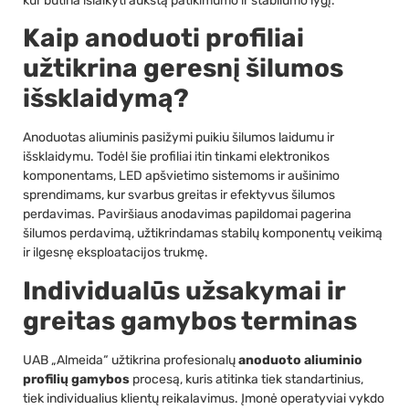
kur būtina išlaikyti aukštą patikimumo ir stabilumo lygį.
Kaip anoduoti profiliai
užtikrina geresnį šilumos
išsklaidymą?
Anoduotas aliuminis pasižymi puikiu šilumos laidumu ir
išsklaidymu. Todėl šie profiliai itin tinkami elektronikos
komponentams, LED apšvietimo sistemoms ir aušinimo
sprendimams, kur svarbus greitas ir efektyvus šilumos
perdavimas. Paviršiaus anodavimas papildomai pagerina
šilumos perdavimą, užtikrindamas stabilų komponentų veikimą
ir ilgesnę eksploatacijos trukmę.
Individualūs užsakymai ir
greitas gamybos terminas
UAB „Almeida“ užtikrina profesionalų
anoduoto aliuminio
profilių gamybos
procesą, kuris atitinka tiek standartinius,
tiek individualius klientų reikalavimus. Įmonė operatyviai vykdo