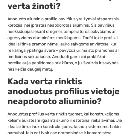
verta žinoti?
Anoduoto aliuminio profilio paviršius yra žymiai atsparesnis
korozijai nei įprastas neapdorotas aliuminis. Šis paviršius
neoksiduojasi esant drėgmei, temperatūros pokyčiams ar
agresyvioms cheminėms medžiagoms. Todėl tokie profiliai
idealiai tinka pramoninėms, lauko sąlygoms ar vietose, kur
reikalinga ypatinga švara – pavyzdžiui, maisto pramonės ar
medicinos sektoriuose. Anoduoti gaminiai praktiškai
nereikalauja papildomos priežiūros, o jų išvaizda ir savybės
nesikeičia daugelį metų.
Kada verta rinktis
anoduotus profilius vietoje
neapdoroto aliuminio?
Anoduotus profilius verta rinktis tuomet, kai konstrukcijoms
keliami aukštesni ilgaamžiškumo ir estetiniai reikalavimai. Jie
idealiai tinka lauko konstrukcijoms, fasadų sistemoms, baldų
gamybai, taip pat įvairiose pramoninėse ir komercinėse