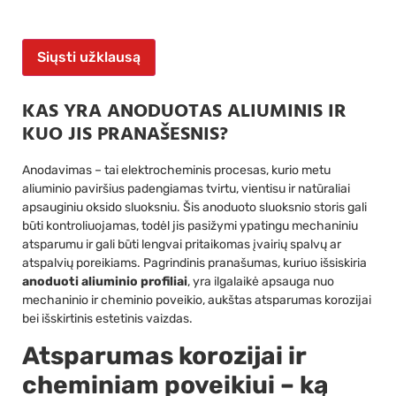
Siųsti užklausą
KAS YRA ANODUOTAS ALIUMINIS IR
KUO JIS PRANAŠESNIS?
Anodavimas – tai elektrocheminis procesas, kurio metu
aliuminio paviršius padengiamas tvirtu, vientisu ir natūraliai
apsauginiu oksido sluoksniu. Šis anoduoto sluoksnio storis gali
būti kontroliuojamas, todėl jis pasižymi ypatingu mechaniniu
atsparumu ir gali būti lengvai pritaikomas įvairių spalvų ar
atspalvių poreikiams. Pagrindinis pranašumas, kuriuo išsiskiria
anoduoti aliuminio profiliai
, yra ilgalaikė apsauga nuo
mechaninio ir cheminio poveikio, aukštas atsparumas korozijai
bei išskirtinis estetinis vaizdas.
Atsparumas korozijai ir
cheminiam poveikiui – ką