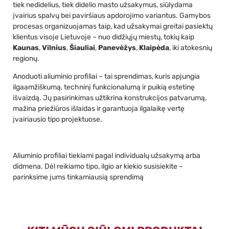
tiek nedidelius, tiek didelio masto užsakymus, siūlydama
įvairius spalvų bei paviršiaus apdorojimo variantus. Gamybos
procesas organizuojamas taip, kad užsakymai greitai pasiektų
klientus visoje Lietuvoje – nuo didžiųjų miestų, tokių kaip
Kaunas
,
Vilnius
,
Šiauliai
,
Panevėžys
,
Klaipėda
, iki atokesnių
regionų.
Anoduoti aliuminio profiliai – tai sprendimas, kuris apjungia
ilgaamžiškumą, techninį funkcionalumą ir puikią estetinę
išvaizdą. Jų pasirinkimas užtikrina konstrukcijos patvarumą,
mažina priežiūros išlaidas ir garantuoja ilgalaikę vertę
įvairiausio tipo projektuose.
Aliuminio profiliai tiekiami pagal individualų užsakymą arba
didmena. Dėl reikiamo tipo, ilgio ar kiekio susisiekite –
parinksime jums tinkamiausią sprendimą