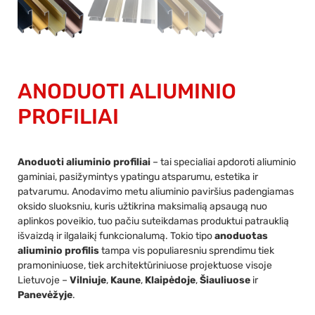
ANODUOTI ALIUMINIO
PROFILIAI
Anoduoti aliuminio profiliai
– tai specialiai apdoroti aliuminio
gaminiai, pasižymintys ypatingu atsparumu, estetika ir
patvarumu. Anodavimo metu aliuminio paviršius padengiamas
oksido sluoksniu, kuris užtikrina maksimalią apsaugą nuo
aplinkos poveikio, tuo pačiu suteikdamas produktui patrauklią
išvaizdą ir ilgalaikį funkcionalumą. Tokio tipo
anoduotas
aliuminio profilis
tampa vis populiaresniu sprendimu tiek
pramoniniuose, tiek architektūriniuose projektuose visoje
Lietuvoje –
Vilniuje
,
Kaune
,
Klaipėdoje
,
Šiauliuose
ir
Panevėžyje
.