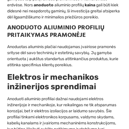
erdvėse. Nors
anoduoto
aliuminio profilių
kaina
gali būti kiek
didesnė nei neapdorotų gaminių, ši investicija greitai atsiperka
dėl ilgaamžiškumo ir minimalios priežiūros poreikio.
ANODUOTO ALIUMINIO PROFILIŲ
PRITAIKYMAS PRAMONĖJE
Anoduotas aliuminis plačiai naudojamas įvairiose pramonės
srityse dėl savo techninių ir estetinių savybių. Jų gamyba
orientuota į aukštus standartus atitinkančius produktus, kurie
atitinka specifinius klientų poreikius.
Elektros ir mechanikos
inžinerijos sprendimai
Anoduoti aliuminio profiliai dažnai naudojami elektros
inžinerijoje ir mechanikoje, kur reikalingas ne tik atsparumas
korozijai, bet ir elektros izoliacijos ar laidumo savybės. Šie
profiliai tinkami elektronikos korpusams, valdymo skydams,
kabelių kanalams ir įvairioms mechaninėms konstrukcijoms,