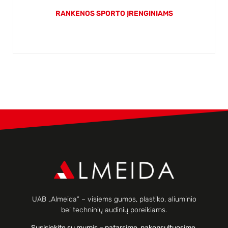
RANKENOS SPORTO ĮRENGINIAMS
UAB „Almeida“ – visiems gumos, plastiko, aliuminio
bei techninių audinių poreikiams.
Susisiekite su mumis – patarsime, pakonsultuosime,