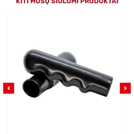
KITI MŪSŲ SIŪLOMI PRODUKTAI