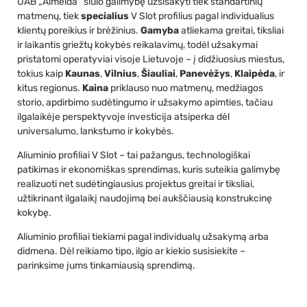
UAB „Almeida“ siūlo galimybę užsisakyti tiek standartinių
matmenų, tiek
specialius
V Slot profilius pagal individualius
klientų poreikius ir brėžinius.
Gamyba
atliekama greitai, tiksliai
ir laikantis griežtų kokybės reikalavimų, todėl užsakymai
pristatomi operatyviai visoje Lietuvoje – į didžiuosius miestus,
tokius kaip
Kaunas
,
Vilnius
,
Šiauliai
,
Panevėžys
,
Klaipėda
, ir
kitus regionus.
Kaina
priklauso nuo matmenų, medžiagos
storio, apdirbimo sudėtingumo ir užsakymo apimties, tačiau
ilgalaikėje perspektyvoje investicija atsiperka dėl
universalumo, lankstumo ir kokybės.
Aliuminio profiliai V Slot – tai pažangus, technologiškai
patikimas ir ekonomiškas sprendimas, kuris suteikia galimybę
realizuoti net sudėtingiausius projektus greitai ir tiksliai,
užtikrinant ilgalaikį naudojimą bei aukščiausią konstrukcinę
kokybę.
Aliuminio profiliai tiekiami pagal individualų užsakymą arba
didmena. Dėl reikiamo tipo, ilgio ar kiekio susisiekite –
parinksime jums tinkamiausią sprendimą.