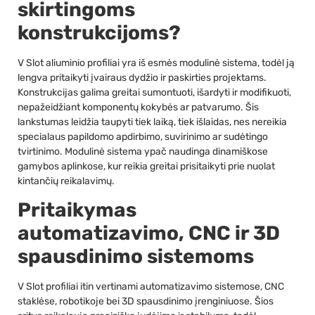
skirtingoms
konstrukcijoms?
V Slot aliuminio profiliai yra iš esmės modulinė sistema, todėl ją
lengva pritaikyti įvairaus dydžio ir paskirties projektams.
Konstrukcijas galima greitai sumontuoti, išardyti ir modifikuoti,
nepažeidžiant komponentų kokybės ar patvarumo. Šis
lankstumas leidžia taupyti tiek laiką, tiek išlaidas, nes nereikia
specialaus papildomo apdirbimo, suvirinimo ar sudėtingo
tvirtinimo. Modulinė sistema ypač naudinga dinamiškose
gamybos aplinkose, kur reikia greitai prisitaikyti prie nuolat
kintančių reikalavimų.
Pritaikymas
automatizavimo, CNC ir 3D
spausdinimo sistemoms
V Slot profiliai itin vertinami automatizavimo sistemose, CNC
staklėse, robotikoje bei 3D spausdinimo įrenginiuose. Šios