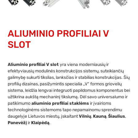
ALIUMINIO PROFILIAI V
SLOT
Aliuminio profiliai V slot
yra viena moderniausių ir
efektyviausių modulinės konstrukcijos sistemų, suteikiančių
galimybę sukurti tikslias, lanksčias ir stabilias konstrukcijas. Šių
profilių dizainas, pasižymintis specialia „V“ formos griovelių
sistema, leidžia lengvai integruoti papildomus komponentus bei
užtikrina aukštą mechaninį tikslumą. Dėl savo universalumo ir
patikimumo
aliuminio profiliai staklėms
ir įvairioms
technologinėms sistemoms tapo nepamainomu sprendimu
daugelyje Lietuvos miestų, įskaitant
Vilnių
,
Kauną
,
Šiaulius
,
Panevėžį
ir
Klaipėdą
.