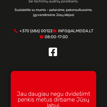
bei techninių audinių poreikiams.
Susisiekite su mumis – patarsime, pakonsultuosime,
įgyvendinsime Jūsų idėjas!
+370 (686) 00122
INFO@ALMEIDA.LT
08:00-17:00
Jau daugiau negu dvidešimt
penkis metus dirbame Jūsų
labui.