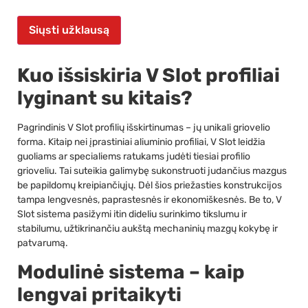
Siųsti užklausą
Kuo išsiskiria V Slot profiliai
lyginant su kitais?
Pagrindinis V Slot profilių išskirtinumas – jų unikali griovelio
forma. Kitaip nei įprastiniai aliuminio profiliai, V Slot leidžia
guoliams ar specialiems ratukams judėti tiesiai profilio
grioveliu. Tai suteikia galimybę sukonstruoti judančius mazgus
be papildomų kreipiančiųjų. Dėl šios priežasties konstrukcijos
tampa lengvesnės, paprastesnės ir ekonomiškesnės. Be to, V
Slot sistema pasižymi itin dideliu surinkimo tikslumu ir
stabilumu, užtikrinančiu aukštą mechaninių mazgų kokybę ir
patvarumą.
Modulinė sistema – kaip
lengvai pritaikyti