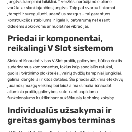
jungtys, kampiniai laikikliai, T veržlės, nerūdijančio plieno
varžtai ar slankiojančios jungtys. Taip pat svarbu tinkamai
įtempti ir sureguliuoti judančius mazgus – tai garantuos
konstrukcijos stabilumą ir ilgalaikį patvarumą net esant
didelėms apkrovoms ar nuolatinei vibracijai.
Priedai ir komponentai,
reikalingi V Slot sistemom
Siekiant išnaudoti visas V Slot profilių galimybes, būtina rinktis
suderinamus komponentus, tokius kaip specialūs ratukai,
guoliai, tvirtinimo plokštelės, įvairių dydžių kampiniai jungikliai,
galiniai dangteliai ir kitos detalės. Šie priedai užtikrina efektyvų
judančių mazgų veikimą bei leidžia maksimaliai išnaudoti
aliuminio profilių galimybes, suteikiant papildomo
funkcionalumo ir užtikrinant aukščiausią techninę kokybę.
Individualūs užsakymai ir
greitas gamybos terminas