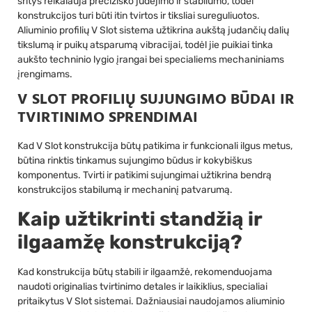
sritys reikalauja preciziško judėjimo ir stabilumo, todėl
konstrukcijos turi būti itin tvirtos ir tiksliai sureguliuotos.
Aliuminio profilių V Slot sistema užtikrina aukštą judančių dalių
tikslumą ir puikų atsparumą vibracijai, todėl jie puikiai tinka
aukšto techninio lygio įrangai bei specialiems mechaniniams
įrengimams.
V SLOT PROFILIŲ SUJUNGIMO BŪDAI IR
TVIRTINIMO SPRENDIMAI
Kad V Slot konstrukcija būtų patikima ir funkcionali ilgus metus,
būtina rinktis tinkamus sujungimo būdus ir kokybiškus
komponentus. Tvirti ir patikimi sujungimai užtikrina bendrą
konstrukcijos stabilumą ir mechaninį patvarumą.
Kaip užtikrinti standžią ir
ilgaamžę konstrukciją?
Kad konstrukcija būtų stabili ir ilgaamžė, rekomenduojama
naudoti originalias tvirtinimo detales ir laikiklius, specialiai
pritaikytus V Slot sistemai. Dažniausiai naudojamos aliuminio