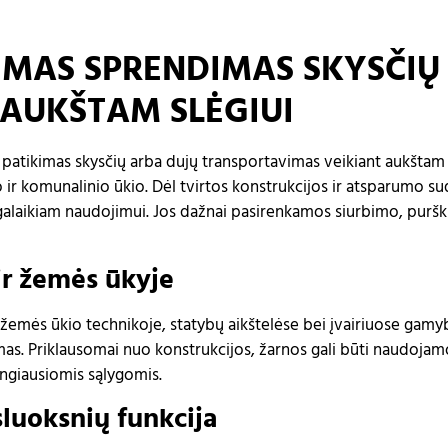
IMAS SPRENDIMAS SKYSČIŲ 
AUKŠTAM SLĖGIUI
ir patikimas skysčių arba dujų transportavimas veikiant aukšta
o ir komunalinio ūkio. Dėl tvirtos konstrukcijos ir atsparumo 
lgalaikiam naudojimui. Jos dažnai pasirenkamos siurbimo, puršk
ir žemės ūkyje
mės ūkio technikoje, statybų aikštelėse bei įvairiuose gamybi
as. Priklausomai nuo konstrukcijos, žarnos gali būti naudojamo
ngiausiomis sąlygomis.
luoksnių funkcija