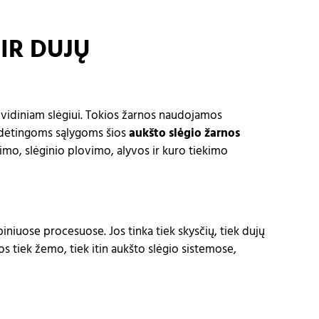
IR DUJŲ
m vidiniam slėgiui. Tokios žarnos naudojamos
sudėtingoms sąlygoms šios
aukšto slėgio žarnos
imo, slėginio plovimo, alyvos ir kuro tiekimo
niuose procesuose. Jos tinka tiek skysčių, tiek dujų
s tiek žemo, tiek itin aukšto slėgio sistemose,