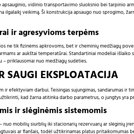
 apsauginio, vidinio transportavimo sluoksnio bei tarpinio arma
krina ilgalaikį veikimą. Ši konstrukcija apsaugo nuo sprogimo, 
ai ir agresyvioms terpėms
os ne tik fizinėms apkrovoms, bet ir cheminių medžiagų povei
armams ar aukštai temperatūrai. Standartiniai modeliai išlaiko 
iau – priklausomai nuo medžiagų sudėties.
 SAUGI EKSPLOATACIJA
m ir efektyviam darbui. Teisingas sujungimas, sandarumas ir ti
tikrinti, kad žarna atitinka darbo parametrus, o jungtys yra p
mis ir slėginėmis sistemomis
– nuo mobilių siurblių iki stacionarių rezervuarų ar slėginių įre
jungtuvais ar flanšais, todėl užtikrinamas platus pritaikomumas