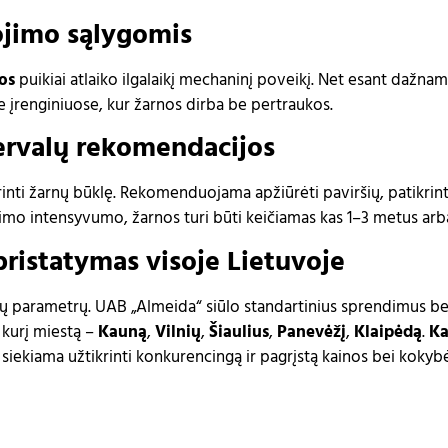
ojimo sąlygomis
os
puikiai atlaiko ilgalaikį mechaninį poveikį. Net esant dažnam 
e įrenginiuose, kur žarnos dirba be pertraukos.
tervalų rekomendacijos
ikrinti žarnų būklę. Rekomenduojama apžiūrėti paviršių, patikr
imo intensyvumo, žarnos turi būti keičiamas kas 1–3 metus ar
pristatymas visoje Lietuvoje
ių parametrų. UAB „Almeida“ siūlo standartinius sprendimus be
t kurį miestą –
Kauną
,
Vilnių
,
Šiaulius
,
Panevėžį
,
Klaipėdą
.
Ka
s siekiama užtikrinti konkurencingą ir pagrįstą kainos bei kokybė