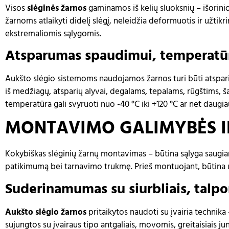
Visos
slėginės žarnos
gaminamos iš kelių sluoksnių – išorinio
žarnoms atlaikyti didelį slėgį, neleidžia deformuotis ir užti
ekstremaliomis sąlygomis.
Atsparumas spaudimui, temperatūr
Aukšto slėgio sistemoms naudojamos žarnos turi būti atspari
iš medžiagų, atsparių alyvai, degalams, tepalams, rūgštims, š
temperatūra gali svyruoti nuo -40 °C iki +120 °C ar net daug
MONTAVIMO GALIMYBĖS IR
Kokybiškas slėginių žarnų montavimas – būtina sąlyga saugia
patikimumą bei tarnavimo trukmę. Prieš montuojant, būtina už
Suderinamumas su siurbliais, talpo
Aukšto slėgio žarnos
pritaikytos naudoti su įvairia technika 
sujungtos su įvairaus tipo antgaliais, movomis, greitaisiais 