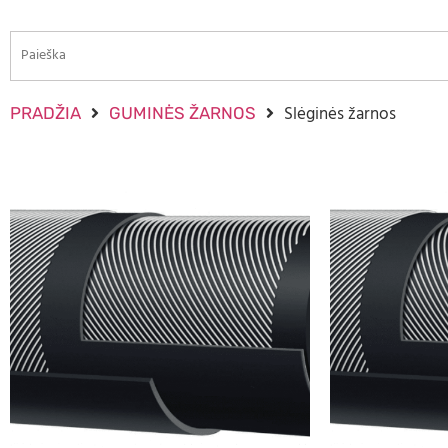
Slėginės žarnos
PRADŽIA
GUMINĖS ŽARNOS