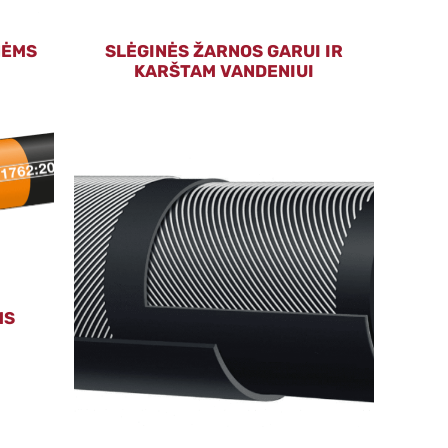
NĖMS
SLĖGINĖS ŽARNOS GARUI IR
KARŠTAM VANDENIUI
MS