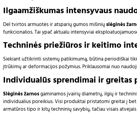
Ilgaamžiškumas intensyvaus naud
Dėl tvirtos armuotės ir atsparių gumos mišinių
slėginės žarn
funkcionalios. Tai ypač aktualu intensyviai eksploatuojamuos
Techninės priežiūros ir keitimo in
Siekiant užtikrinti sistemų patikimumą, būtina periodiškai t
įtrūkimų ar deformacijos požymius. Priklausomai nuo naudoj
Individualūs sprendimai ir greitas 
Slėginės žarnos
gaminamos įvairių diametrų, ilgių ir technin
individualius poreikius. Visi produktai pristatomi greitai į be
armatūros tipo ir kitų techninių savybių, tačiau visais atvejai