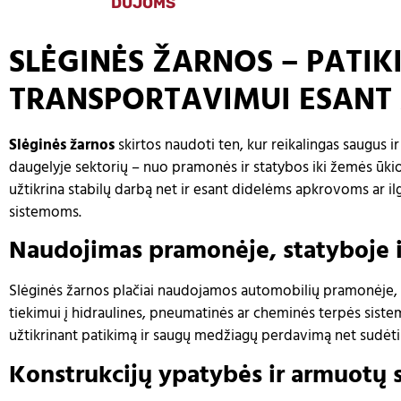
DUJOMS
SLĖGINĖS ŽARNOS – PATIK
TRANSPORTAVIMUI ESANT 
Slėginės žarnos
skirtos naudoti ten, kur reikalingas saugus 
daugelyje sektorių – nuo pramonės ir statybos iki žemės ūki
užtikrina stabilų darbą net ir esant didelėms apkrovoms ar i
sistemoms.
Naudojimas pramonėje, statyboje 
Slėginės žarnos plačiai naudojamos automobilių pramonėje, že
tiekimui į hidraulines, pneumatinės ar cheminės terpės sistem
užtikrinant patikimą ir saugų medžiagų perdavimą net sudėti
Konstrukcijų ypatybės ir armuotų s