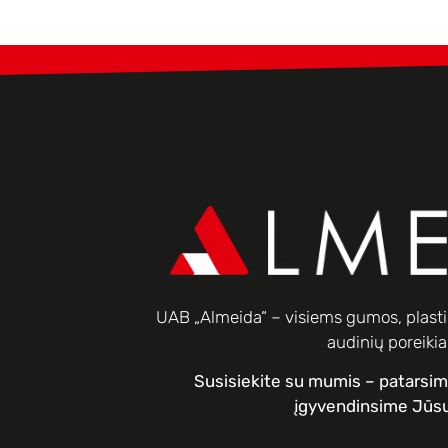
UAB „Almeida“ – visiems gumos, plastik
audinių poreiki
Susisiekite su mumis – patarsi
įgyvendinsime Jūsų