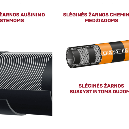
 ŽARNOS AUŠINIMO
SLĖGINĖS ŽARNOS CHEMI
ISTEMOMS
MEDŽIAGOMS
SLĖGINĖS ŽARNOS
SUSKYSTINTOMS DUJO