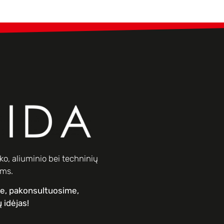
o, aliuminio bei techninių
ams.
me, pakonsultuosime,
 idėjas!