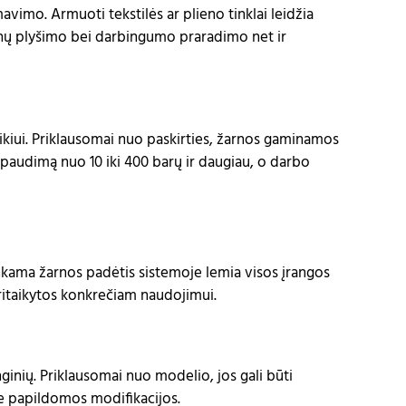
vimo. Armuoti tekstilės ar plieno tinklai leidžia
žarnų plyšimo bei darbingumo praradimo net ir
kiui. Priklausomai nuo paskirties, žarnos gaminamos
spaudimą nuo 10 iki 400 barų ir daugiau, o darbo
nkama žarnos padėtis sistemoje lemia visos įrangos
ritaikytos konkrečiam naudojimui.
nginių. Priklausomai nuo modelio, jos gali būti
 be papildomos modifikacijos.