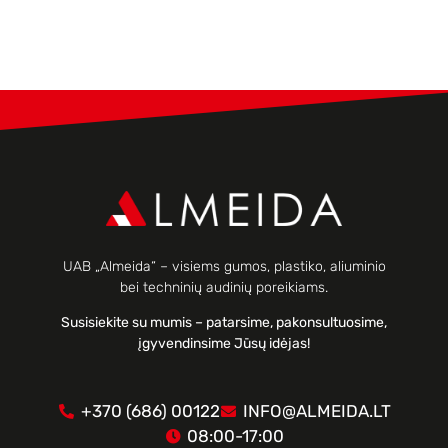
UAB „Almeida“ – visiems gumos, plastiko, aliuminio
bei techninių audinių poreikiams.
Susisiekite su mumis – patarsime, pakonsultuosime,
įgyvendinsime Jūsų idėjas!
+370 (686) 00122
INFO@ALMEIDA.LT
08:00-17:00