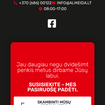
+370 (686) 00122
INFO@ALMEIDA.LT
08:00-17:00
Jau daugiau negu dvidešimt
penkis metus dirbame Jūsų
labui.
SUSISIEKITE - MES
PASIRUOŠĘ PADĖTI.
SKAMBINTI MŪSŲ