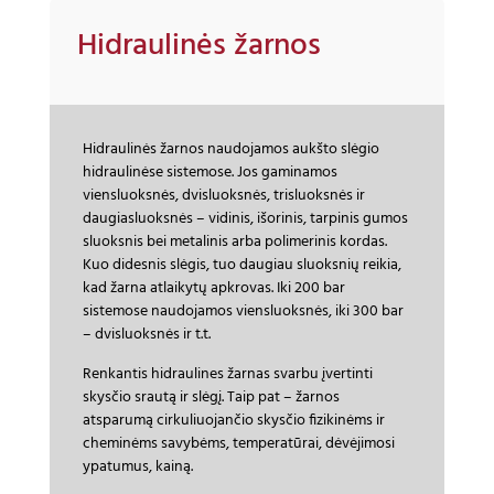
Hidraulinės žarnos
Hidraulinės žarnos naudojamos aukšto slėgio
hidraulinėse sistemose. Jos gaminamos
viensluoksnės, dvisluoksnės, trisluoksnės ir
daugiasluoksnės – vidinis, išorinis, tarpinis gumos
sluoksnis bei metalinis arba polimerinis kordas.
Kuo didesnis slėgis, tuo daugiau sluoksnių reikia,
kad žarna atlaikytų apkrovas. Iki 200 bar
sistemose naudojamos viensluoksnės, iki 300 bar
– dvisluoksnės ir t.t.
Renkantis hidraulines žarnas svarbu įvertinti
skysčio srautą ir slėgį. Taip pat – žarnos
atsparumą cirkuliuojančio skysčio fizikinėms ir
cheminėms savybėms, temperatūrai, dėvėjimosi
ypatumus, kainą.