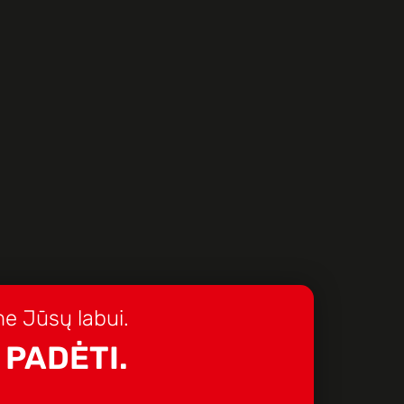
e Jūsų labui.
 PADĖTI.