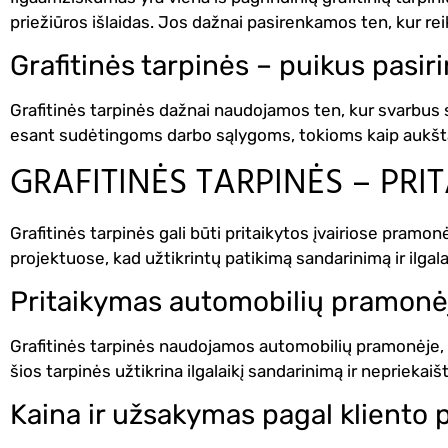
priežiūros išlaidas. Jos dažnai pasirenkamos ten, kur reik
Grafitinės tarpinės – puikus pasi
Grafitinės tarpinės dažnai naudojamos ten, kur svarbus
esant sudėtingoms darbo sąlygoms, tokioms kaip aukšta
GRAFITINĖS TARPINĖS – PR
Grafitinės tarpinės gali būti pritaikytos įvairiose pram
projektuose, kad užtikrintų patikimą sandarinimą ir ilgal
Pritaikymas automobilių pramonėj
Grafitinės tarpinės naudojamos automobilių pramonėje, 
šios tarpinės užtikrina ilgalaikį sandarinimą ir neprieka
Kaina ir užsakymas pagal kliento 