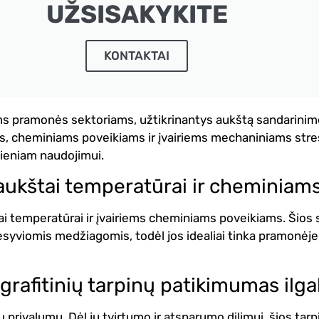
UŽSISAKYKITE
KONTAKTAI
iriems pramonės sektoriams, užtikrinantys aukštą sandarini
 cheminiams poveikiams ir įvairiems mechaniniams stresam
ieniam naudojimui.
 aukštai temperatūrai ir cheminiam
ai temperatūrai ir įvairiems cheminiams poveikiams. Šios s
esyviomis medžiagomis, todėl jos idealiai tinka pramonėje, 
grafitinių tarpinų patikimumas il
ų privalumų. Dėl jų tvirtumo ir atsparumo dilimui, šios tarp