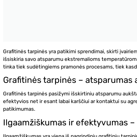
Grafitinės tarpinės yra patikimi sprendimai, skirti įva
išsiskiria savo atsparumu ekstremalioms temperatūroms,
tinka tiek sudėtingiems pramonės procesams, tiek kasd
Grafitinės tarpinės – atsparumas
Grafitinės tarpinės pasižymi išskirtiniu atsparumu aukšt
efektyvios net ir esant labai karščiui ar kontaktui su agr
patikimumas.
Ilgaamžiškumas ir efektyvumas – 
Ilgaamžiškumas yra viena iš pagrindinių grafitinių tarpini