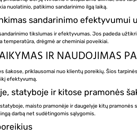
ia nuolatinio, patikimo sandarinimo ilgą laiką.
rinkimas sandarinimo efektyvumui už
 sandarinimo tikslumas ir efektyvumas. Jos padeda užtikr
 temperatūra, drėgmė ar cheminiai poveikiai.
ITAIKYMAS IR NAUDOJIMAS PA
onės šakose, priklausomai nuo klientų poreikių. Šios tarpi
aikį efektyvumą.
e, statyboje ir kitose pramonės ša
statyboje, maisto pramonėje ir daugelyje kitų pramonės s
ištingą darbą net sudėtingomis sąlygomis.
poreikius