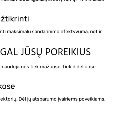
tikrinti
inti maksimalų sandarinimo efektyvumą, net ir
GAL JŪSŲ POREIKIUS
nės naudojamos tiek mažuose, tiek dideliuose
kose
ektorių. Dėl jų atsparumo įvairiems poveikiams,