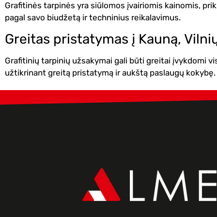
Grafitinės tarpinės yra siūlomos įvairiomis kainomis, pr
pagal savo biudžetą ir techninius reikalavimus.
Greitas pristatymas į Kauną, Vilnių
Grafitinių tarpinių užsakymai gali būti greitai įvykdomi vi
užtikrinant greitą pristatymą ir aukštą paslaugų kokybę.