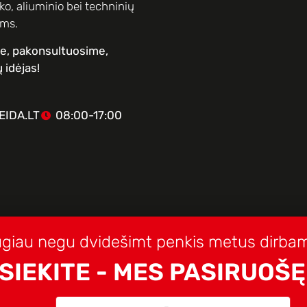
o, aliuminio bei techninių
ams.
me, pakonsultuosime,
 idėjas!
IDA.LT
08:00-17:00
giau negu dvidešimt penkis metus dirbam
SIEKITE - MES PASIRUOŠĘ