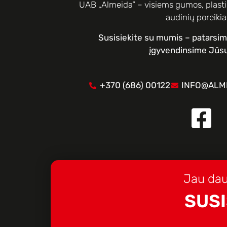
UAB „Almeida“ – visiems gumos, plastik
audinių poreiki
Susisiekite su mumis – patarsi
įgyvendinsime Jūsų
+370 (686) 00122
INFO@ALME
Jau dau
SUSI