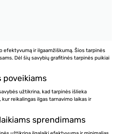
mo efektyvumą ir ilgaamžiškumą. Šios tarpinės
s. Dėl šių savybių grafitinės tarpinės puikiai
s poveikiams
avybės užtikrina, kad tarpinės išlieka
kur reikalingas ilgas tarnavimo laikas ir
galaikiams sprendimams
inės užtikrina ilgalaikį efektyvumą ir minimalias