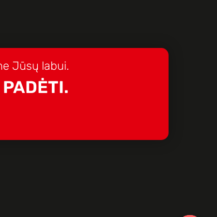
e Jūsų labui.
 PADĖTI.