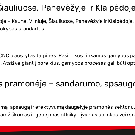
Šiauliuose, Panevėžyje ir Klaipėdoj
 – Kaune, Vilniuje, Šiauliuose, Panevėžyje ir Klaipėdoje. 
 kokybės standartus.
s CNC pjaustytas tarpinės. Pasirinkus tinkamus gamybos pa
Atsižvelgiant į poreikius, gamybos procesas gali būti optim
s pramonėje – sandarumo, apsaug
rumą, apsaugą ir efektyvumą daugelyje pramonės sektorių
amžiškumas ir gebėjimas atlaikyti įvairius aplinkos veiksn