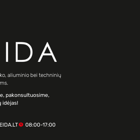
o, aliuminio bei techninių
ams.
me, pakonsultuosime,
 idėjas!
IDA.LT
08:00-17:00