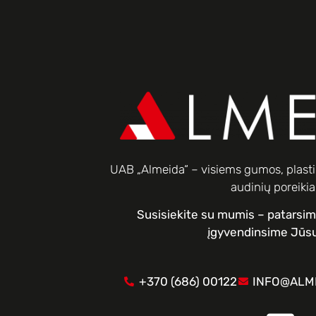
UAB „Almeida“ – visiems gumos, plastik
audinių poreiki
Susisiekite su mumis – patarsi
įgyvendinsime Jūsų
+370 (686) 00122
INFO@ALME