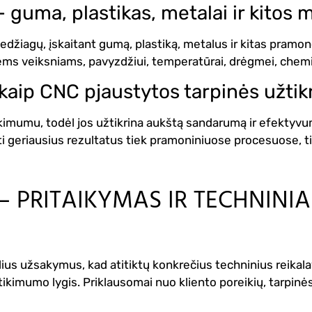
 guma, plastikas, metalai ir kitos
medžiagų, įskaitant gumą, plastiką, metalus ir kitas pra
iems veiksniams, pavyzdžiui, temperatūrai, drėgmei, chem
kaip CNC pjaustytos tarpinės užti
kimumu, todėl jos užtikrina aukštą sandarumą ir efektyv
kti geriausius rezultatus tiek pramoniniuose procesuose, t
– PRITAIKYMAS IR TECHNINI
lius užsakymus, kad atitiktų konkrečius techninius reikal
tikimumo lygis.
Priklausomai nuo kliento poreikių, tarpinė