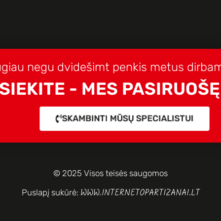
giau negu dvidešimt penkis metus dirbam
SIEKITE - MES PASIRUOŠĘ
SKAMBINTI MŪSŲ SPECIALISTUI
© 2025 Visos teisės saugomos
WWW.INTERNETOPARTIZANAI.LT
Puslapį sukūrė: