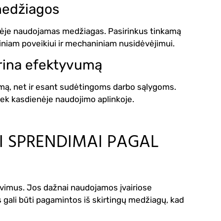
 medžiagos
monėje naudojamas medžiagas. Pasirinkus tinkamą
iniam poveikiui ir mechaniniam nusidėvėjimui.
krina efektyvumą
umą, net ir esant sudėtingoms darbo sąlygoms.
iek kasdienėje naudojimo aplinkoje.
AI SPRENDIMAI PAGAL
avimus. Jos dažnai naudojamos įvairiose
s gali būti pagamintos iš skirtingų medžiagų, kad