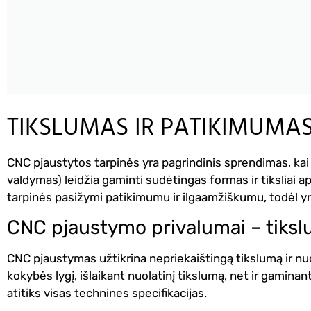
TIKSLUMAS IR PATIKIMUM
CNC pjaustytos tarpinės yra pagrindinis sprendimas, kai
valdymas) leidžia gaminti sudėtingas formas ir tiksliai a
tarpinės pasižymi patikimumu ir ilgaamžiškumu, todėl yr
CNC pjaustymo privalumai – tiksl
CNC pjaustymas užtikrina nepriekaištingą tikslumą ir n
kokybės lygį, išlaikant nuolatinį tikslumą, net ir gaminan
atitiks visas technines specifikacijas.