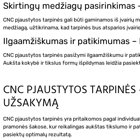
Skirtingų medžiagų pasirinkimas –
CNC pjaustytos tarpinės gali būti gaminamos iš įvairių 
medžiagą, užtikrinama, kad tarpinės bus atsparios įvair
Ilgaamžiškumas ir patikimumas – 
CNC pjaustytos tarpinės pasižymi ilgaamžiškumu ir pati
Aukšta kokybė ir tikslus formų išpildymas leidžia pasie
CNC PJAUSTYTOS TARPINĖS 
UŽSAKYMĄ
CNC pjaustytos tarpinės yra pritaikomos pagal individua
pramonės šakose, kur reikalingas aukštas tikslumo ir pa
pasiektų optimalų rezultatą.