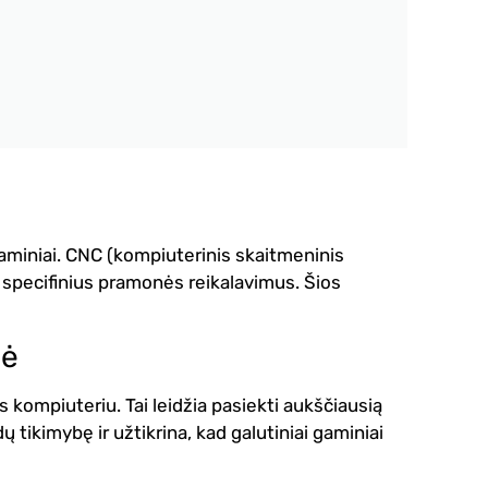
gaminiai. CNC (kompiuterinis skaitmeninis
ks specifinius pramonės reikalavimus.
Šios
bė
ompiuteriu. Tai leidžia pasiekti aukščiausią
 tikimybę ir užtikrina, kad galutiniai gaminiai