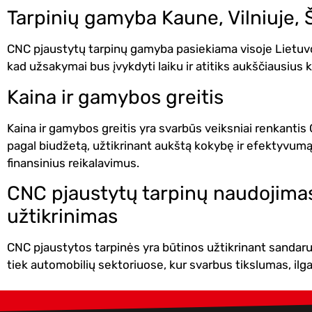
Tarpinių gamyba Kaune, Vilniuje, 
CNC pjaustytų tarpinų gamyba pasiekiama visoje Lietuvoje
kad užsakymai bus įvykdyti laiku ir atitiks aukščiausius
Kaina ir gamybos greitis
Kaina ir gamybos greitis yra svarbūs veiksniai renkanti
pagal biudžetą, užtikrinant aukštą kokybę ir efektyvumą. 
finansinius reikalavimus.
CNC pjaustytų tarpinų naudojima
užtikrinimas
CNC pjaustytos tarpinės yra būtinos užtikrinant sanda
tiek automobilių sektoriuose, kur svarbus tikslumas, ilga