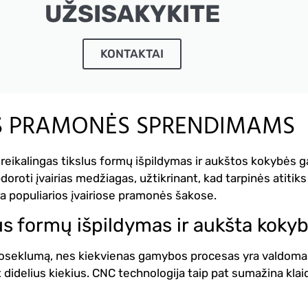
UŽSISAKYKITE
KONTAKTAI
AS PRAMONĖS SPRENDIMAMS
 reikalingas tikslus formų išpildymas ir aukštos kokybės 
pdoroti įvairias medžiagas, užtikrinant, kad tarpinės atiti
a populiarios įvairiose pramonės šakose.
us formų išpildymas ir aukšta koky
uoseklumą, nes kiekvienas gamybos procesas yra valdomas k
t didelius kiekius.
CNC technologija taip pat sumažina klaidų