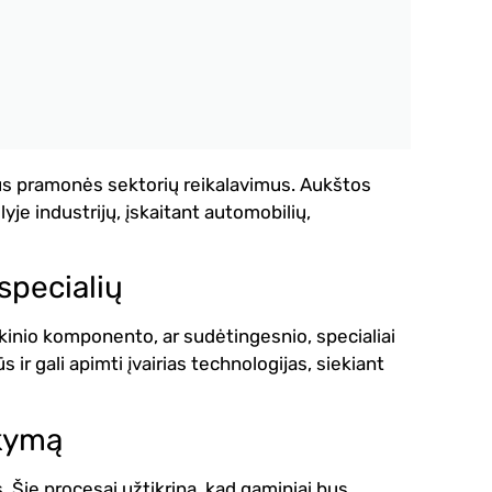
irius pramonės sektorių reikalavimus. Aukštos
je industrijų, įskaitant automobilių,
specialių
ikinio komponento, ar sudėtingesnio, specialiai
 ir gali apimti įvairias technologijas, siekiant
akymą
 Šie procesai užtikrina, kad gaminiai bus