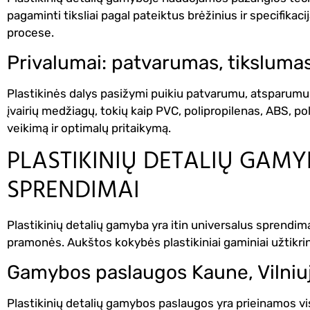
pagaminti tiksliai pagal pateiktus brėžinius ir specifika
procese.
Privalumai: patvarumas, tikslumas
Plastikinės dalys pasižymi puikiu patvarumu, atsparumu m
įvairių medžiagų, tokių kaip PVC, polipropilenas, ABS, pol
veikimą ir optimalų pritaikymą.
PLASTIKINIŲ DETALIŲ GAMY
SPRENDIMAI
Plastikinių detalių gamyba yra itin universalus sprendim
pramonės. Aukštos kokybės plastikiniai gaminiai užtikrin
Gamybos paslaugos Kaune, Vilniuje
Plastikinių detalių gamybos paslaugos yra prieinamos vis