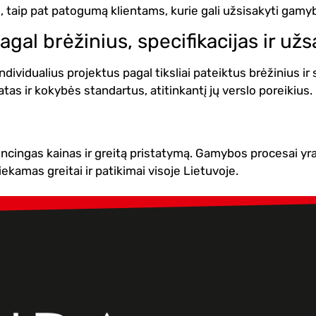
e, taip pat patogumą klientams, kurie gali užsisakyti gamyb
agal brėžinius, specifikacijas ir u
ividualius projektus pagal tiksliai pateiktus brėžinius ir s
as ir kokybės standartus, atitinkantį jų verslo poreikius.
ncingas kainas ir greitą pristatymą. Gamybos procesai yr
ekamas greitai ir patikimai visoje Lietuvoje.