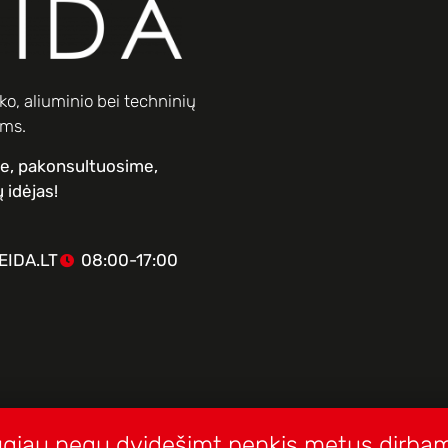
o, aliuminio bei techninių
ams.
me, pakonsultuosime,
 idėjas!
IDA.LT
08:00-17:00
giau negu dvidešimt penkis metus dirbam