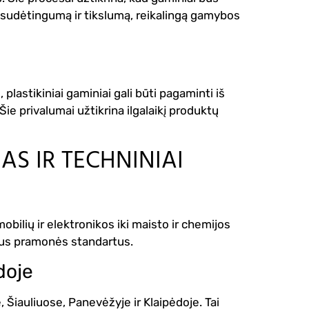
ių sudėtingumą ir tikslumą, reikalingą gamybos
astikiniai gaminiai gali būti pagaminti iš
Šie privalumai užtikrina ilgalaikį produktų
AS IR TECHNINIAI
ilių ir elektronikos iki maisto ir chemijos
sius pramonės standartus.
doje
Šiauliuose, Panevėžyje ir Klaipėdoje. Tai