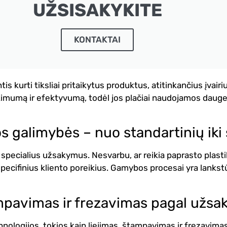
UŽSISAKYKITE
KONTAKTAI
tis kurti tiksliai pritaikytus produktus, atitinkančius įva
imumą ir efektyvumą, todėl jos plačiai naudojamos daugely
s galimybės – nuo standartinių iki 
k specialius užsakymus. Nesvarbu, ar reikia paprasto plast
specifinius kliento poreikius. Gamybos procesai yra lankstūs
mpavimas ir frezavimas pagal užs
logijos, tokios kaip liejimas, štampavimas ir frezavimas.