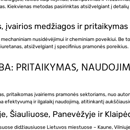
cijas. Kiekvienas metodas pasirinktas atsižvelgiant į detal
, įvairios medžiagos ir pritaikymas
echaniniam nusidėvėjimui ir cheminiam poveikiui. Be to, pl
iuretanas, atsižvelgiant į specifinius pramonės poreikius. 
BA: PRITAIKYMAS, NAUDOJIM
as, pritaikomas įvairiems pramonės sektoriams, nuo automob
a efektyvumą ir ilgalaikį naudojimą, atitinkantį aukščiau
, Šiauliuose, Panevėžyje ir Klaipė
uose didžiausiuose Lietuvos miestuose – Kaune, Vilniuje, 