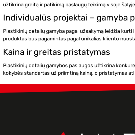
užtikrina greitą ir patikimą paslaugų teikimą visoje šalyj
Individualūs projektai – gamyba p
Plastikinių detalių gamyba pagal užsakymą leidžia kurti ind
produktas bus pagamintas pagal unikalias kliento nuostat
Kaina ir greitas pristatymas
Plastikinių detalių gamybos paslaugos užtikrina konkure
kokybės standartas už priimtiną kainą, o pristatymas atli