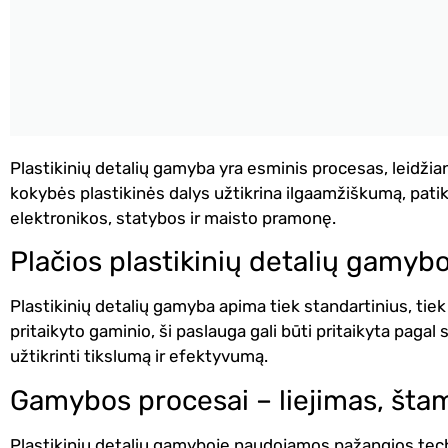
Plastikinių detalių gamyba yra esminis procesas, leidžian
kokybės plastikinės dalys užtikrina ilgaamžiškumą, patik
elektronikos, statybos ir maisto pramonę.
Plačios plastikinių detalių gamybo
Plastikinių detalių gamyba apima tiek standartinius, tie
pritaikyto gaminio, ši paslauga gali būti pritaikyta pagal 
užtikrinti tikslumą ir efektyvumą.
Gamybos procesai – liejimas, šta
Plastikinių detalių gamyboje naudojamos pažangios techno