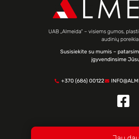
UAB „Almeida“ – visiems gumos, plastik
audinių poreiki
Susisiekite su mumis – patarsi
įgyvendinsime Jūsų
+370 (686) 00122
INFO@ALME
Jau dau