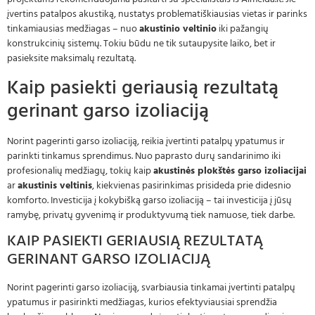
įvertins patalpos akustiką, nustatys problematiškiausias vietas ir parinks
tinkamiausias medžiagas – nuo
akustinio veltinio
iki pažangių
konstrukcinių sistemų. Tokiu būdu ne tik sutaupysite laiko, bet ir
pasieksite maksimalų rezultatą.
Kaip pasiekti geriausią rezultatą
gerinant garso izoliaciją
Norint pagerinti garso izoliaciją, reikia įvertinti patalpų ypatumus ir
parinkti tinkamus sprendimus. Nuo paprasto durų sandarinimo iki
profesionalių medžiagų, tokių kaip
akustinės plokštės garso izoliacijai
ar
akustinis veltinis
, kiekvienas pasirinkimas prisideda prie didesnio
komforto. Investicija į kokybišką garso izoliaciją – tai investicija į jūsų
ramybę, privatų gyvenimą ir produktyvumą tiek namuose, tiek darbe.
KAIP PASIEKTI GERIAUSIĄ REZULTATĄ
GERINANT GARSO IZOLIACIJĄ
Norint pagerinti garso izoliaciją, svarbiausia tinkamai įvertinti patalpų
ypatumus ir pasirinkti medžiagas, kurios efektyviausiai sprendžia