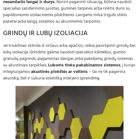
nesandarūs langai ir durys.
Norint pagerinti situaciją, būtina naudoti
specialias sandarinimo juostas, gumines tarpines arba rinktis duris su
papildomomis izoliacinėmis plokštėmis. Langams tinka trigubi stiklo
paketai arba langų sistemos su akustinėmis tarpomis.
GRINDŲ IR LUBŲ IZOLIACIJA
Jei triukšmas sklinda iš viršaus arba apačios, reikia pasirūpinti grindų bei
lubų izoliacija. Grindims galima naudoti specialius kilimėlius, gumos
granulių pagrindu pagamintas dangas arba pakeliamų grindų sistemas
su akustiniais tarpikliais.
Luboms tinka pakabinamos sistemos
, į kurias
integruojamos
akustinės plokštės ar veltinis
– tai ne tik pagerina
akustiką, bet ir sukuria estetišką interjero sprendimą.