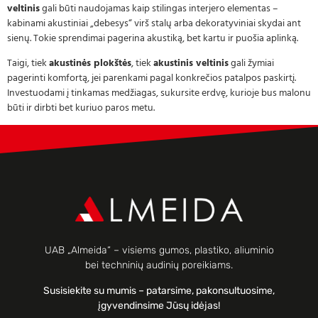
veltinis
gali būti naudojamas kaip stilingas interjero elementas –
kabinami akustiniai „debesys“ virš stalų arba dekoratyviniai skydai ant
sienų. Tokie sprendimai pagerina akustiką, bet kartu ir puošia aplinką.
Taigi, tiek
akustinės plokštės
, tiek
akustinis veltinis
gali žymiai
pagerinti komfortą, jei parenkami pagal konkrečios patalpos paskirtį.
Investuodami į tinkamas medžiagas, sukursite erdvę, kurioje bus malonu
būti ir dirbti bet kuriuo paros metu.
UAB „Almeida“ – visiems gumos, plastiko, aliuminio
bei techninių audinių poreikiams.
Susisiekite su mumis – patarsime, pakonsultuosime,
įgyvendinsime Jūsų idėjas!