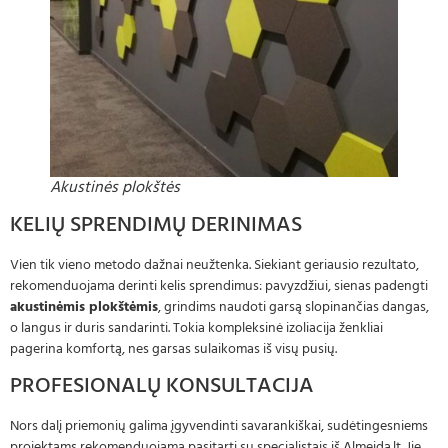
Akustinės plokštės
KELIŲ SPRENDIMŲ DERINIMAS
Vien tik vieno metodo dažnai neužtenka. Siekiant geriausio rezultato,
rekomenduojama derinti kelis sprendimus: pavyzdžiui, sienas padengti
akustinėmis plokštėmis
, grindims naudoti garsą slopinančias dangas,
o langus ir duris sandarinti. Tokia kompleksinė izoliacija ženkliai
pagerina komfortą, nes garsas sulaikomas iš visų pusių.
PROFESIONALŲ KONSULTACIJA
Nors dalį priemonių galima įgyvendinti savarankiškai, sudėtingesniems
projektams rekomenduojama pasitarti su specialistais iš Almeida.lt. Jie