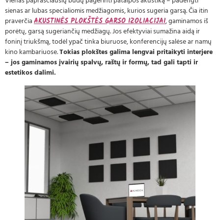
Vienas paprasčiausių būdų pagerinti patalpos akustiką – padengti
sienas ar lubas specialiomis medžiagomis, kurios sugeria garsą. Čia itin
praverčia
AKUSTINĖS PLOKŠTĖS GARSO IZOLIACIJAI
, gaminamos iš
porėtų, garsą sugeriančių medžiagų. Jos efektyviai sumažina aidą ir
foninį triukšmą, todėl ypač tinka biuruose, konferencijų salėse ar namų
kino kambariuose.
Tokias plokštes galima lengvai pritaikyti interjere
– jos gaminamos įvairių spalvų, raštų ir formų, tad gali tapti ir
estetikos dalimi.