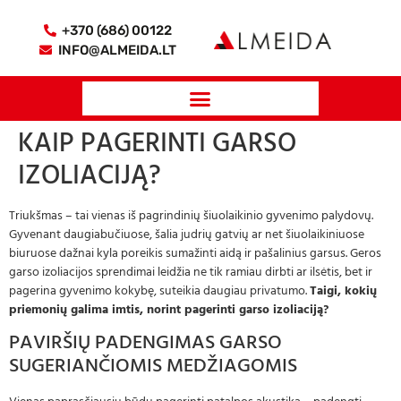
+370 (686) 00122
INFO@ALMEIDA.LT
KAIP PAGERINTI GARSO
IZOLIACIJĄ?
Triukšmas – tai vienas iš pagrindinių šiuolaikinio gyvenimo palydovų.
Gyvenant daugiabučiuose, šalia judrių gatvių ar net šiuolaikiniuose
biuruose dažnai kyla poreikis sumažinti aidą ir pašalinius garsus. Geros
garso izoliacijos sprendimai leidžia ne tik ramiau dirbti ar ilsėtis, bet ir
pagerina gyvenimo kokybę, suteikia daugiau privatumo.
Taigi, kokių
priemonių galima imtis, norint pagerinti garso izoliaciją?
PAVIRŠIŲ PADENGIMAS GARSO
SUGERIANČIOMIS MEDŽIAGOMIS