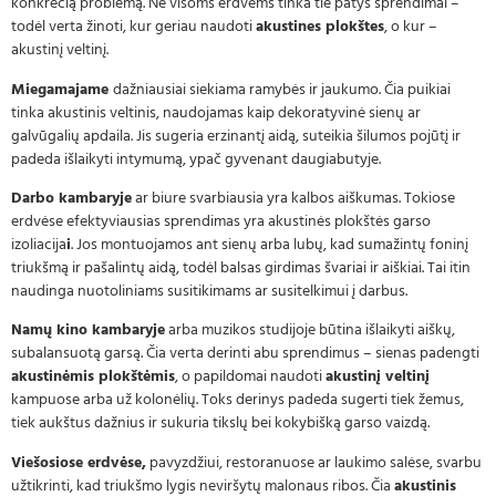
konkrečią problemą. Ne visoms erdvėms tinka tie patys sprendimai –
todėl verta žinoti, kur geriau naudoti
akustines plokštes
, o kur –
akustinį veltinį.
Miegamajame
dažniausiai siekiama ramybės ir jaukumo. Čia puikiai
tinka akustinis veltinis, naudojamas kaip dekoratyvinė sienų ar
galvūgalių apdaila. Jis sugeria erzinantį aidą, suteikia šilumos pojūtį ir
padeda išlaikyti intymumą, ypač gyvenant daugiabutyje.
Darbo kambaryje
ar biure svarbiausia yra kalbos aiškumas. Tokiose
erdvėse efektyviausias sprendimas yra akustinės plokštės garso
izoliacija
i
. Jos montuojamos ant sienų arba lubų, kad sumažintų foninį
triukšmą ir pašalintų aidą, todėl balsas girdimas švariai ir aiškiai. Tai itin
naudinga nuotoliniams susitikimams ar susitelkimui į darbus.
Namų kino kambaryje
arba muzikos studijoje būtina išlaikyti aiškų,
subalansuotą garsą. Čia verta derinti abu sprendimus – sienas padengti
akustinėmis plokštėmis
, o papildomai naudoti
akustinį veltinį
kampuose arba už kolonėlių. Toks derinys padeda sugerti tiek žemus,
tiek aukštus dažnius ir sukuria tikslų bei kokybišką garso vaizdą.
Viešosiose erdvėse,
pavyzdžiui, restoranuose ar laukimo salėse, svarbu
užtikrinti, kad triukšmo lygis neviršytų malonaus ribos. Čia
akustinis