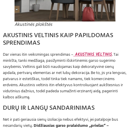
Akustinės plokštės
AKUSTINIS VELTINIS KAIP PAPILDOMAS
SPRENDIMAS
Dar vienas itin veiksmingas sprendimas –
AKUSTINIS VELTINIS
. Tai
minkšta, tanki medžiaga, pasižyminti išskirtinėmis garso sugėrimo
savybėmis. Veltinis gali būti naudojamas kaip dekoratyvinė sienų
apdaila, pertvarų elementas ar net lubų dekoracija. Be to, jis yra lengvas,
patvarus ir estetiškas, todėl tinka tiek namams, tiek komercinėms
erdvėms. Akustinis veltinis itin efektyvus kontroliuojant aukštesnius ir
vidutinius dažnius, todėl padeda sumažinti erzinantį aidą, pagerinti
kalbos aiškumą.
DURŲ IR LANGŲ SANDARINIMAS
Net ir pati geriausia sienų izoliacija nebus efektyvi, jei patalpoje bus
nesandarių vietų.
Didžiausias garso pralaidumo „priešas“ –