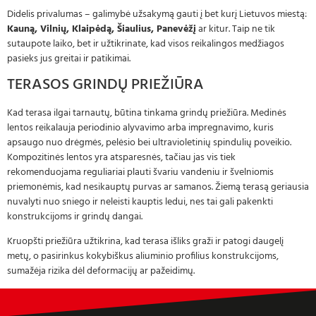
Didelis privalumas – galimybė užsakymą gauti į bet kurį Lietuvos miestą:
Kauną, Vilnių, Klaipėdą, Šiaulius, Panevėžį
ar kitur. Taip ne tik
sutaupote laiko, bet ir užtikrinate, kad visos reikalingos medžiagos
pasieks jus greitai ir patikimai.
TERASOS GRINDŲ PRIEŽIŪRA
Kad terasa ilgai tarnautų, būtina tinkama grindų priežiūra. Medinės
lentos reikalauja periodinio alyvavimo arba impregnavimo, kuris
apsaugo nuo drėgmės, pelėsio bei ultravioletinių spindulių poveikio.
Kompozitinės lentos yra atsparesnės, tačiau jas vis tiek
rekomenduojama reguliariai plauti švariu vandeniu ir švelniomis
priemonėmis, kad nesikauptų purvas ar samanos. Žiemą terasą geriausia
nuvalyti nuo sniego ir neleisti kauptis ledui, nes tai gali pakenkti
konstrukcijoms ir grindų dangai.
Kruopšti priežiūra užtikrina, kad terasa išliks graži ir patogi daugelį
metų, o pasirinkus kokybiškus aliuminio profilius konstrukcijoms,
sumažėja rizika dėl deformacijų ar pažeidimų.