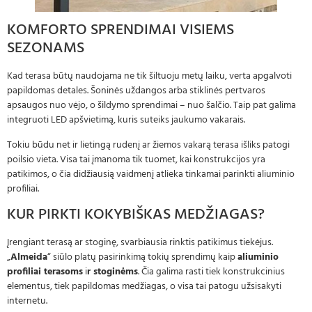
KOMFORTO SPRENDIMAI VISIEMS
SEZONAMS
Kad terasa būtų naudojama ne tik šiltuoju metų laiku, verta apgalvoti
papildomas detales. Šoninės uždangos arba stiklinės pertvaros
apsaugos nuo vėjo, o šildymo sprendimai – nuo šalčio. Taip pat galima
integruoti LED apšvietimą, kuris suteiks jaukumo vakarais.
Tokiu būdu net ir lietingą rudenį ar žiemos vakarą terasa išliks patogi
poilsio vieta. Visa tai įmanoma tik tuomet, kai konstrukcijos yra
patikimos, o čia didžiausią vaidmenį atlieka tinkamai parinkti aliuminio
profiliai.
KUR PIRKTI KOKYBIŠKAS MEDŽIAGAS?
Įrengiant terasą ar stoginę, svarbiausia rinktis patikimus tiekėjus.
„
Almeida
“ siūlo platų pasirinkimą tokių sprendimų kaip
aliuminio
profiliai terasoms
i
r stoginėms
. Čia galima rasti tiek konstrukcinius
elementus, tiek papildomas medžiagas, o visa tai patogu užsisakyti
internetu.