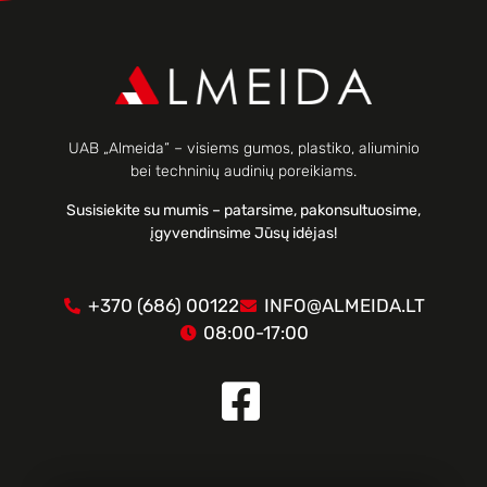
UAB „Almeida“ – visiems gumos, plastiko, aliuminio
bei techninių audinių poreikiams.
Susisiekite su mumis – patarsime, pakonsultuosime,
įgyvendinsime Jūsų idėjas!
+370 (686) 00122
INFO@ALMEIDA.LT
08:00-17:00