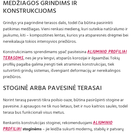
MEDŽIAGOS GRINDIMS IR
KONSTRUKCIJOMS
Grindys yra pagrindinė terasos dalis, todėl čia būtina pasirinkti
patikimas medžiagas. Vieni renkasi medieną, kuri suteikia natūralumo ir
jaukumo, kiti – kompozitines lentas, kurios yra atsparesnės drėgmei bei
nereikalauja tokios intensyvios priežiūros.
Konstrukciniams sprendimams ypač pasiteisina
ALIUMINIO PROFILIAI
TERASOMS
, nes jie yra lengvi, atsparūs korozijai ir ilgaamžiai. Tokių
profilių pagalba galima įrengti tiek atramines konstrukcijas, tiek
sutvirtinti grindų sistemas, išvengiant deformacijų ar nereikalingos
priežiūros.
STOGINĖ ARBA PAVESINĖ TERASAI
Norint terasą paversti tikra poilsio oaze, būtina pasirūpinti stogine ar
pavesine. Ji apsaugos ne tik nuo lietaus, bet ir nuo kaitrios saulės, todėl
terasa bus funkcionali visus metus.
Renkantis konstrukcijas stoginei, rekomenduojami
ALIUMINIO
PROFILIAI
stoginėms
– jie leidžia sukurti modernų, stabilų ir patvarų