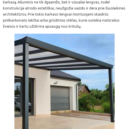
karkasą. Aliuminis ne tik ilgaamžis, bet ir vizualiai lengvas, todėl
konstrukcija atrodo estetiškai, neužgožia vaizdo ir dera prie šiuolaikinės
architektūros. Prie tokio karkaso lengvai montuojami skaidrūs
polikarbonato lakštai arba grūdintas stiklas, kurie suteikia natūralios
šviesos ir kartu užtikrina apsaugą nuo kritulių.