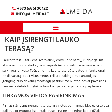
+370 (686) 00122
INFO@ALMEIDA.LT
KAIP ĮSIRENGTI LAUKO
TERASĄ?
Lauko terasa – tai viena svarbiausių erdvių prie namų, kurioje galima
atsipalaiduoti po darbo, pasimėgauti šeimos pietumis ar ramiai pabūti
su knyga rankose. Tačiau norint, kad terasa būtų patogi ir funkcionali
ne tik vasarą, bet ir visus metus, reikia atsakingai suplanuoti jos
įrengimą. Nuo tinkamų medžiagų pasirinkimo iki stoginės ar pavesinės –
kiekviena detalė turi įtakos tam, kiek patvari ir jauki bus jūsų terasa.
TINKAMOS VIETOS PASIRINKIMAS
Pirmasis žingsnis įrengiant terasą yra vietos parinkimas. Idealu, jei terasa
gali būti orientuota į saulėtąją pusę – rytinę ar pietinę, kad didžiąją