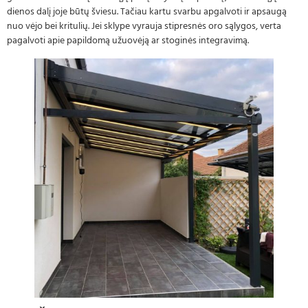
dienos dalį joje būtų šviesu. Tačiau kartu svarbu apgalvoti ir apsaugą
nuo vėjo bei kritulių. Jei sklype vyrauja stipresnės oro sąlygos, verta
pagalvoti apie papildomą užuovėją ar stoginės integravimą.