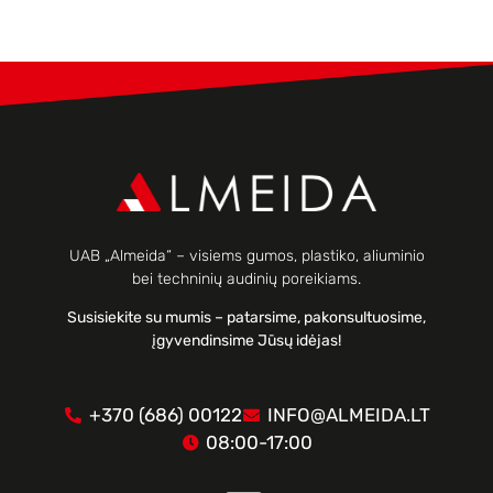
UAB „Almeida“ – visiems gumos, plastiko, aliuminio
bei techninių audinių poreikiams.
Susisiekite su mumis – patarsime, pakonsultuosime,
įgyvendinsime Jūsų idėjas!
+370 (686) 00122
INFO@ALMEIDA.LT
08:00-17:00